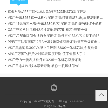
真假对决:ARF厂四代绿水鬼(丹东3235机芯)深度评测
VS厂丹东3255真一体机心深度评测:打破市场乱象,重塑复刻机芯新标杆​
VS厂41无历黑水鬼(丹东3230机芯)深度评测:性能与破绽全解析
GS厂浪琴八针月相42尺寸复刻表(7751机芯)细节全析
VS厂V2配重版间金迪通拿深度评测:丹东4131机芯加持下的165克精密之作​
PPF厂百达翡丽5712/1A-V3版鹦鹉螺深度评测:细节升级直击正品
VS厂黑盘海马300V4版上手评测:8800一体机芯加持,复刻天花板实至名归?
APS厂万国飞行员计时码表深度评测:值不值得入手？
VS厂劳力士腕表搭载丹东3235一体机芯深度评测
VS厂日志41V2版本最新评测:教你一眼识破假VS
Copyright © 2026
复刻表
All Rights Reserved
Design by
闪电博