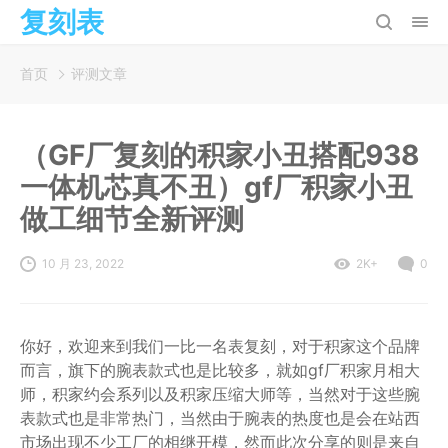
复刻表
首页
评测文章
（GF厂复刻的积家小丑搭配938
一体机芯真不丑）gf厂积家小丑
做工细节全新评测
10 月 23, 2022
2K+
0
你好，欢迎来到我们一比一名表复刻，对于积家这个品牌
而言，旗下的腕表款式也是比较多，就如gf厂积家月相大
师，积家约会系列以及积家压缩大师等，当然对于这些腕
表款式也是非常热门，当然由于腕表的热度也是会在站西
市场出现不少工厂的相继开模，然而此次分享的则是来自