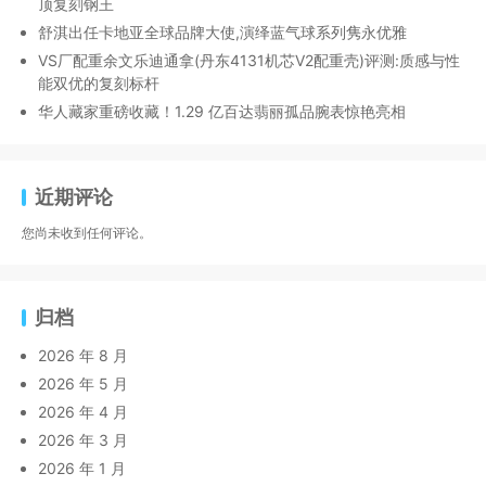
顶复刻钢王
舒淇出任卡地亚全球品牌大使,演绎蓝气球系列隽永优雅
VS厂配重余文乐迪通拿(丹东4131机芯V2配重壳)评测:质感与性
能双优的复刻标杆
华人藏家重磅收藏！1.29 亿百达翡丽孤品腕表惊艳亮相
近期评论
您尚未收到任何评论。
归档
2026 年 8 月
2026 年 5 月
2026 年 4 月
2026 年 3 月
2026 年 1 月