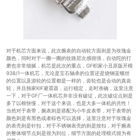
对于机芯方面来说，此次腕表的自动轮方面则是为玫瑰金
颜色，同时对于一圈一圈的纹路层次感很强，自动陀的打
磨也非常细腻，机芯是此次的重点，GF积家小丑原版开模
938/1一体机芯，无论是宝石轴承的位置还是烧钢蓝螺丝
的位置以及游轮的位置都是一样的，齿轮也是会动的真齿
轮，并且独家KIF避震器，运行稳定，走时准确，这里注意
一下，对于GF厂一体机芯并非没有破绽，此次破绽点则是
多了以根快慢，对于这个来说，也是大多一体机的共性！
当然对于表带，腕表则是搭配为小牛皮表带，对于表带的
颜色则是有黑色或者棕色可以选择，这里注意对于玫瑰金
的表壳则是针扣，对于不锈钢表壳的则是按扣，对于腕表
的整体细节点则是很为到位，细节方面的处理模式很为有