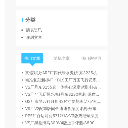
分类
腕表资讯
评测文章
热门文章
随机文章
热门关键词
真假对决:ARF厂四代绿水鬼(丹东3235机芯)深度评测
精准复刻新标杆：BLS工厂万国飞行员系列41mm新品首发解析
VS厂丹东3255真一体机心深度评测:打破市场乱象,重塑复刻机芯新标杆​
VS厂41无历黑水鬼(丹东3230机芯)深度评测:性能与破绽全解析
GS厂浪琴八针月相42尺寸复刻表(7751机芯)细节全析
VS厂V2配重版间金迪通拿深度评测:丹东4131机芯加持下的165克精密之作​
PPF厂百达翡丽5712/1A-V3版鹦鹉螺深度评测:细节升级直击正品
VS厂黑盘海马300V4版上手评测:8800一体机芯加持,复刻天花板实至名归?