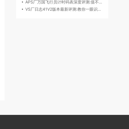
APS厂万国飞行员计时码表深度评测:值不值得入手？
VS厂日志41V2版本最新评测:教你一眼识破假VS