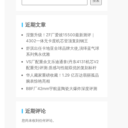
搜索
近期文章
涅槃升级！ZF厂爱彼15500最新测评｜
4302一体无卡度机芯登顶复刻钢王
舒淇出任卡地亚全球品牌大使,演绎蓝气球
系列隽永优雅
VS厂配重余文乐迪通拿(丹东4131机芯V2
配重壳)评测:质感与性能双优的复刻标杆
华人藏家重磅收藏！1.29 亿百达翡丽孤品
腕表惊艳亮相
BBF厂42mm宇航蓝陶瓷大爆炸深度评测
近期评论
您尚未收到任何评论。