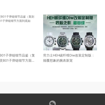
B01子弹链细节品鉴（复
劳力士HEH碳纤维Diw改装定制版：
灵B01子弹链细节方面到
颠覆想象的腕表新宠