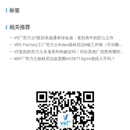
标签
相关推荐
VS厂劳力士f复刻表迪通拿绿金迪：复刻表中的匠心之作
VRS-Factory工厂劳力士Rolex格林尼治ll做工评测（可乐圈12670复刻腕表搭cal.两种机芯3186/3285原版一体机如何）
VS复刻的劳力士水鬼系列有破绽吗！对比其他厂优势有哪些呢？
ARF厂劳力士格林尼治皮蛋圈m126713grnr值得入手吗？