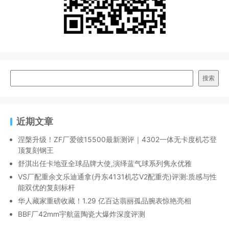
搜索
近期文章
涅槃升级！ZF厂爱彼15500最新测评｜4302一体无卡度机芯登
顶复刻钢王
舒淇出任卡地亚全球品牌大使,演绎蓝气球系列隽永优雅
VS厂配重余文乐迪通拿(丹东4131机芯V2配重壳)评测:质感与性
能双优的复刻标杆
华人藏家重磅收藏！1.29 亿百达翡丽孤品腕表惊艳亮相
BBF厂42mm宇航蓝陶瓷大爆炸深度评测