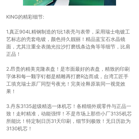
KING的精彩细节:
1.真正904L精钢制造的1比1表壳与表带，采用瑞士电镀工
艺标志的壳套电镀，颜色持久靓丽！精品蓝宝石水晶镜
面，尤其注重全表抛光拉沙打磨线条边角等等细节，比肩
正品！
2.昂贵的精美克隆表盘！是市面最好的表盘，精致的印刷
字体和每一颗字钉都是精雕再打磨R边而成，台湾工匠手
工填充瑞士原厂同型号夜光！完美诠释原装同一视觉效
果！
3.丹东3135超级精选一体机芯！各精细外观零件与正品一
致！走时精准，动能强悍！不是市场上那些小厂3135机芯
所能比！特定制日历31天印刷，细节到极致！无日历款为
3130机芯！