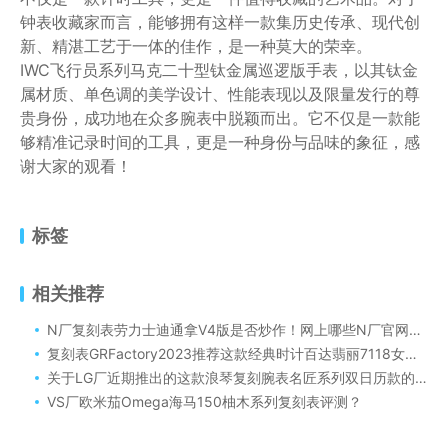
钟表收藏家而言，能够拥有这样一款集历史传承、现代创
新、精湛工艺于一体的佳作，是一种莫大的荣幸。
IWC飞行员系列马克二十型钛金属巡逻版手表，以其钛金
属材质、单色调的美学设计、性能表现以及限量发行的尊
贵身份，成功地在众多腕表中脱颖而出。它不仅是一款能
够精准记录时间的工具，更是一种身份与品味的象征，感
谢大家的观看！
标签
相关推荐
N厂复刻表劳力士迪通拿V4版是否炒作！网上哪些N厂官网是真的吗
复刻表GRFactory2023推荐这款经典时计百达翡丽7118女鹦鹉螺满钻限量款
关于LG厂近期推出的这款浪琴复刻腕表名匠系列双日历款的详细评测
VS厂欧米茄Omega海马150柚木系列复刻表评测？