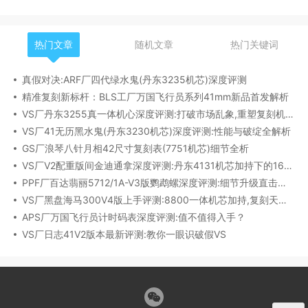
热门文章
随机文章
热门关键词
真假对决:ARF厂四代绿水鬼(丹东3235机芯)深度评测
精准复刻新标杆：BLS工厂万国飞行员系列41mm新品首发解析
VS厂丹东3255真一体机心深度评测:打破市场乱象,重塑复刻机芯新标杆​
VS厂41无历黑水鬼(丹东3230机芯)深度评测:性能与破绽全解析
GS厂浪琴八针月相42尺寸复刻表(7751机芯)细节全析
VS厂V2配重版间金迪通拿深度评测:丹东4131机芯加持下的165克精密之作​
PPF厂百达翡丽5712/1A-V3版鹦鹉螺深度评测:细节升级直击正品
VS厂黑盘海马300V4版上手评测:8800一体机芯加持,复刻天花板实至名归?
APS厂万国飞行员计时码表深度评测:值不值得入手？
VS厂日志41V2版本最新评测:教你一眼识破假VS