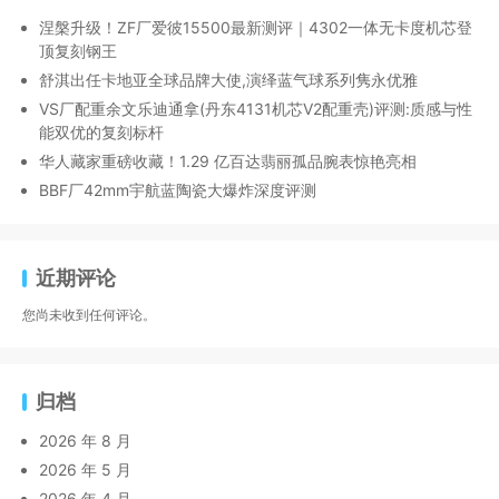
涅槃升级！ZF厂爱彼15500最新测评｜4302一体无卡度机芯登
顶复刻钢王
舒淇出任卡地亚全球品牌大使,演绎蓝气球系列隽永优雅
VS厂配重余文乐迪通拿(丹东4131机芯V2配重壳)评测:质感与性
能双优的复刻标杆
华人藏家重磅收藏！1.29 亿百达翡丽孤品腕表惊艳亮相
BBF厂42mm宇航蓝陶瓷大爆炸深度评测
近期评论
您尚未收到任何评论。
归档
2026 年 8 月
2026 年 5 月
2026 年 4 月