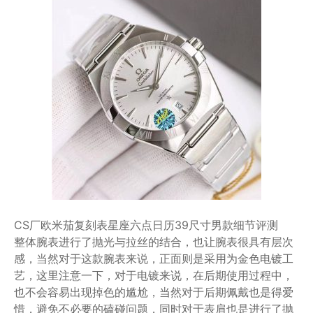
CS厂欧米茄复刻表星座六点日历39尺寸男款细节评测
整体腕表进行了抛光与拉丝的结合，也让腕表很具有层次
感，当然对于这款腕表来说，正面则是采用为金色电镀工
艺，这里注意一下，对于电镀来说，在后期使用过程中，
也不会容易出现掉色的尴尬，当然对于后期佩戴也是得爱
惜，避免不必要的磕碰问题，同时对于表肩也是进行了抛