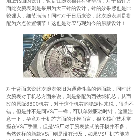
加上钻面的设计，也是让腕表很具有奢华感，对于指针方
面此次腕表则是采用为大三针的设计，针的效果感也是比
较强大，细节满满！同时对于日历来说，此次腕表则是搭
配为六点位置细节！这也是对应与现如今的原版设计！
对于背面来说此次腕表依旧为通透性高的镜面款，同时此
次腕表对于机芯方面来说，则是搭配为西铁城机芯，从而
改的原版8800机芯，对于这个机芯的稳定性来说，很为不
错，但是并不是同VS厂一样，可以单独驱动时针，这里注
意一下，毕竟对于机芯方面的开模而言，很多核心技术掌
握在VS厂手里，但是VS厂对于腕表款式的开模并不多，
当然这样的新款VS厂则是没有涉及，如果VS厂机芯能装