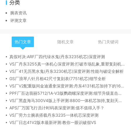
分类
腕表资讯
评测文章
热门文章
随机文章
热门关键词
真假对决:ARF厂四代绿水鬼(丹东3235机芯)深度评测
VS厂丹东3255真一体机心深度评测:打破市场乱象,重塑复刻机芯新标杆​
VS厂41无历黑水鬼(丹东3230机芯)深度评测:性能与破绽全解析
GS厂浪琴八针月相42尺寸复刻表(7751机芯)细节全析
VS厂V2配重版间金迪通拿深度评测:丹东4131机芯加持下的165克精密之作​
PPF厂百达翡丽5712/1A-V3版鹦鹉螺深度评测:细节升级直击正品
VS厂黑盘海马300V4版上手评测:8800一体机芯加持,复刻天花板实至名归?
APS厂万国飞行员计时码表深度评测:值不值得入手？
VS厂劳力士腕表搭载丹东3235一体机芯深度评测
VS厂日志41V2版本最新评测:教你一眼识破假VS