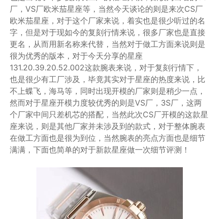
厂，VS厂欧米茄星座等，当然今天谈论的则是来次CS厂
欧米茄星座，对于这个厂家来说，着实也是很少听过的名
字，但是对于现如今的复刻行情来说，很多厂家也是直接
更名，从而用新名称来代替，当然对于做工方面来说则是
很为优秀的版本，对于今天分享的星座
131.20.39.20.52.002这款腕表来说，对于复刻行情下，
也是很少有工厂涉及，毕竟其实对于星座的热度来说，比
不上蝶飞，海马等，同时出现开模的厂家则是稍少一点，
然而对于星座开模力度较优秀的则是VS厂，3S厂，这两
个厂家中间只差机芯的搭配，当然此次CS厂开模的这款星
座来说，则是其他厂家并未涉及到的款式，对于整体腕表
在做工方面也是很为到位，当然腕表的亮点方面也是细节
满满，下面也简单的对于新款星座做一次细节评测！