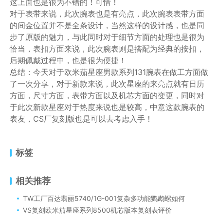
这上面也是很为不错的！可惜！
对于表带来说，此次腕表也是有亮点，此次腕表表带方面
的间金位置并不是全条设计，当然这样的设计感，也是同
步了原版的魅力，与此同时对于细节方面的处理也是很为
恰当，表扣方面来说，此次腕表则是搭配为经典的按扣，
后期佩戴过程中，也是很为便捷！
总结：今天对于欧米茄星座男款系列131腕表在做工方面做
了一次分享，对于新款来说，此次星座的来亮点就有日历
方面，尺寸方面，表带方面以及机芯方面的变更，同时对
于此次新款星座对于热度来说也是较高，中意这款腕表的
表友，CS厂复刻版也是可以去考虑入手！
标签
相关推荐
TW工厂百达翡丽5740/1G-001复杂多功能鹦鹉螺如何
VS复刻欧米茄星座系列8500机芯版本复刻表评价