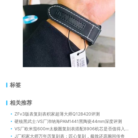
标签
相关推荐
ZFv3版表复刻表积家超薄大师Q128420评测
硬核黑武士:VS厂沛纳海PAM1441黑陶瓷44mm深度评测
VS厂欧米茄600m太极圏复刻表搭配8906机芯是否值得入手？
J厂积家大师万年历复刻表：匠心复刻，极致还原腕间传奇