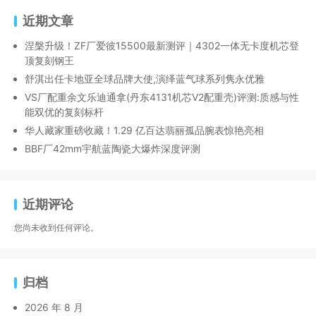
近期文章
涅槃升级！ZF厂爱彼15500最新测评｜4302一体无卡度机芯登
顶复刻钢王
舒淇出任卡地亚全球品牌大使,演绎蓝气球系列隽永优雅
VS厂配重余文乐迪通拿(丹东4131机芯V2配重壳)评测:质感与性
能双优的复刻标杆
华人藏家重磅收藏！1.29 亿百达翡丽孤品腕表惊艳亮相
BBF厂42mm宇航蓝陶瓷大爆炸深度评测
近期评论
您尚未收到任何评论。
归档
2026 年 8 月