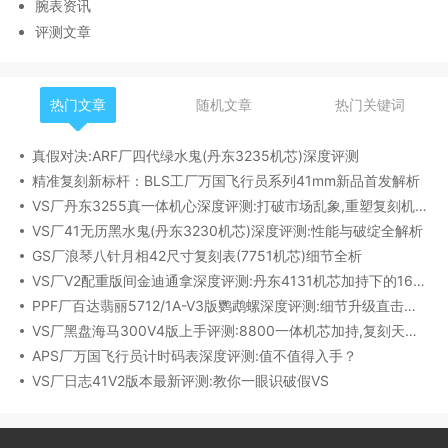
腕表资讯
评测文章
热门文章
随机文章
热门关键词
真假对决:ARF厂四代绿水鬼(丹东3235机芯)深度评测
精准复刻新标杆：BLS工厂万国飞行员系列41mm新品首发解析
VS厂丹东3255真一体机心深度评测:打破市场乱象,重塑复刻机芯新标杆​
VS厂41无历黑水鬼(丹东3230机芯)深度评测:性能与破绽全解析
GS厂浪琴八针月相42尺寸复刻表(7751机芯)细节全析
VS厂V2配重版间金迪通拿深度评测:丹东4131机芯加持下的165克精密之作​
PPF厂百达翡丽5712/1A-V3版鹦鹉螺深度评测:细节升级直击正品
VS厂黑盘海马300V4版上手评测:8800一体机芯加持,复刻天花板实至名归?
APS厂万国飞行员计时码表深度评测:值不值得入手？
VS厂日志41V2版本最新评测:教你一眼识破假VS