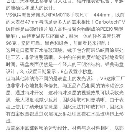
它在白天和晚上都非常引人注目。碳纤维表带包含了卓越
的准确性和强大的设计。
VS佩纳海鲁米诺系列PAM0118手表尺寸：444mm，以前
的大表盘47mm与满足更多人的需求相比！CarbotechTM
碳纤维是由碳纤维片加入高科技聚合物制成的PEEK(聚醚
醚酮)，由特定温度压缩而成，融为一体的轻盈表带只有
96克，坚固可靠。黑色和绿色，前面看起来很酷！
选用进口蓝宝石水晶玻璃镜。镜子包含两层防眩目涂层处
理工艺，非常透明清晰。丛中的任何角度都能清晰地看到
时间。磁盘表面仍然是一个经典的三明治结构。经典磁盘
设计，3点设置日期显示，9点设置小秒盘。
但与其他沛纳海不同的是表盘上的发光设计，VS这家工厂
也非常小心地复制和修复。与正品产品相同的纳米碳管涂
层。通过特殊开发，这种特殊涂层的视觉效果可以吸收光
源，最大限度地减少反射，因此读取时间更清晰。由于表
盘上使用了纳米碳管涂层，因此无法打印或打印，因此所
有图案数量都通过双层抗反射处理直接在水晶玻璃镜上形
成。
后盖采用底部致密的运动设计。材料与原材料相同。底部