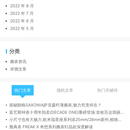
2022 年 8 月
2022 年 7 月
2022 年 6 月
2022 年 5 月
分类
腕表资讯
评测文章
热门文章
随机文章
热门关键词
探秘朗格SAXONIA萨克森纤薄腕表,魅力究竟何在？
富艺斯钟表十周年拍卖(DECADE ONE)重磅登场:首枚百达翡丽1518精钢腕表领衔呈献
小尺寸也有大魅力,欧米茄星座系列添25mm/28mm新作,精致感拉满
雅典表 FREAK X 奇想系列腕表钌晶款深度解读​