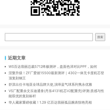
搜索
近期文章
WS百达翡丽总裁5712终极测评，盘面色泽对比PPF，如何
涅槃升级！ZF厂爱彼15500最新测评｜4302一体无卡度机芯登
顶复刻钢王
舒淇出任卡地亚全球品牌大使,演绎蓝气球系列隽永优雅
VS厂配重余文乐迪通拿(丹东4131机芯V2配重壳)评测:质感与性
能双优的复刻标杆
华人藏家重磅收藏！1.29 亿百达翡丽孤品腕表惊艳亮相