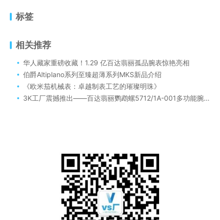
标签
相关推荐
华人藏家重磅收藏！1.29 亿百达翡丽孤品腕表惊艳亮相
伯爵Altiplano系列至臻超薄系列MKS新品介绍
《欧米茄机械表：卓越制表工艺的璀璨明珠》
3K工厂震撼推出——百达翡丽鹦鹉螺5712/1A-001多功能腕表