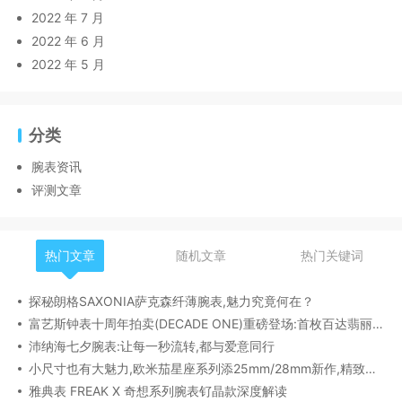
2022 年 7 月
2022 年 6 月
2022 年 5 月
分类
腕表资讯
评测文章
热门文章
随机文章
热门关键词
探秘朗格SAXONIA萨克森纤薄腕表,魅力究竟何在？
富艺斯钟表十周年拍卖(DECADE ONE)重磅登场:首枚百达翡丽1518精钢腕表领衔呈献
沛纳海七夕腕表:让每一秒流转,都与爱意同行
小尺寸也有大魅力,欧米茄星座系列添25mm/28mm新作,精致感拉满
雅典表 FREAK X 奇想系列腕表钌晶款深度解读​