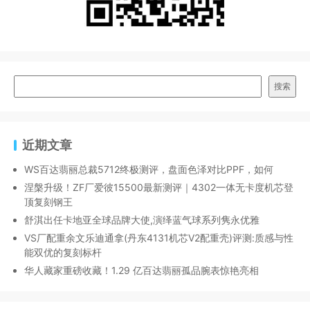
搜索
近期文章
WS百达翡丽总裁5712终极测评，盘面色泽对比PPF，如何
涅槃升级！ZF厂爱彼15500最新测评｜4302一体无卡度机芯登
顶复刻钢王
舒淇出任卡地亚全球品牌大使,演绎蓝气球系列隽永优雅
VS厂配重余文乐迪通拿(丹东4131机芯V2配重壳)评测:质感与性
能双优的复刻标杆
华人藏家重磅收藏！1.29 亿百达翡丽孤品腕表惊艳亮相