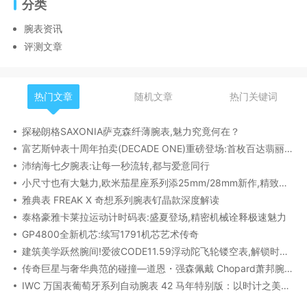
分类
腕表资讯
评测文章
热门文章
随机文章
热门关键词
探秘朗格SAXONIA萨克森纤薄腕表,魅力究竟何在？
富艺斯钟表十周年拍卖(DECADE ONE)重磅登场:首枚百达翡丽1518精钢腕表领衔呈献
沛纳海七夕腕表:让每一秒流转,都与爱意同行
小尺寸也有大魅力,欧米茄星座系列添25mm/28mm新作,精致感拉满
雅典表 FREAK X 奇想系列腕表钌晶款深度解读​
泰格豪雅卡莱拉运动计时码表:盛夏登场,精密机械诠释极速魅力
GP4800全新机芯:续写1791机芯艺术传奇
建筑美学跃然腕间!爱彼CODE11.59浮动陀飞轮镂空表,解锁时间律动新形态
传奇巨星与奢华典范的碰撞—道恩・强森佩戴 Chopard萧邦腕表珠宝亮相威尼斯电影节
IWC 万国表葡萄牙系列自动腕表 42 马年特别版：以时计之美，致敬农历新年​