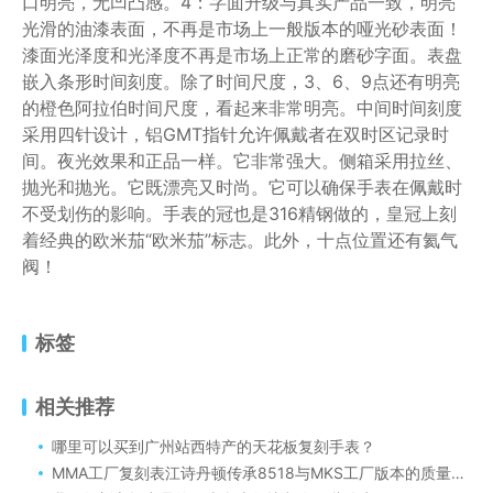
口明亮，无凹凸感。4：字面升级与真实产品一致，明亮
光滑的油漆表面，不再是市场上一般版本的哑光砂表面！
漆面光泽度和光泽度不再是市场上正常的磨砂字面。表盘
嵌入条形时间刻度。除了时间尺度，3、6、9点还有明亮
的橙色阿拉伯时间尺度，看起来非常明亮。中间时间刻度
采用四针设计，铝GMT指针允许佩戴者在双时区记录时
间。夜光效果和正品一样。它非常强大。侧箱采用拉丝、
抛光和抛光。它既漂亮又时尚。它可以确保手表在佩戴时
不受划伤的影响。手表的冠也是316精钢做的，皇冠上刻
着经典的欧米茄“欧米茄”标志。此外，十点位置还有氦气
阀！
标签
相关推荐
哪里可以买到广州站西特产的天花板复刻手表？
MMA工厂复刻表江诗丹顿传承8518与MKS工厂版本的质量相比如何