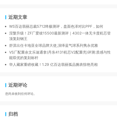
近期文章
WS百达翡丽总裁5712终极测评，盘面色泽对比PPF，如何
涅槃升级！ZF厂爱彼15500最新测评｜4302一体无卡度机芯登
顶复刻钢王
舒淇出任卡地亚全球品牌大使,演绎蓝气球系列隽永优雅
VS厂配重余文乐迪通拿(丹东4131机芯V2配重壳)评测:质感与性
能双优的复刻标杆
华人藏家重磅收藏！1.29 亿百达翡丽孤品腕表惊艳亮相
近期评论
您尚未收到任何评论。
归档