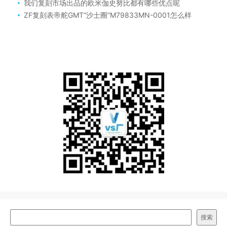
我们复刻市场出品的欧米伽史努比都有哪些优点呢
ZF复刻表帝舵GMT“沙士圈”M79833MN-0001怎么样
搜索