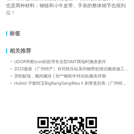
也是两种材料：钢链和小牛皮带。手表的整体细节也很到
位！
标签
相关推荐
UDOR帝舵icon的碧湾专业型GMT两地时腕表新作
2022最新（广州特产）肖邦快乐钻系列钢带款情侣腕表做工很不错
灵蛇献瑞，腕间藏珍 | 恒**舶蛇年特别款腕表评测
Hublot 宇舶恒宝BigBangSangBleu II 刺青复刻表（广州特产腕表宇舶恒宝钢壳刺青二代价格多少）