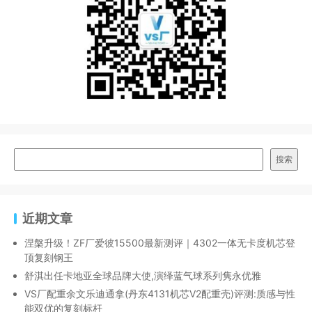
搜索
近期文章
涅槃升级！ZF厂爱彼15500最新测评｜4302一体无卡度机芯登
顶复刻钢王
舒淇出任卡地亚全球品牌大使,演绎蓝气球系列隽永优雅
VS厂配重余文乐迪通拿(丹东4131机芯V2配重壳)评测:质感与性
能双优的复刻标杆