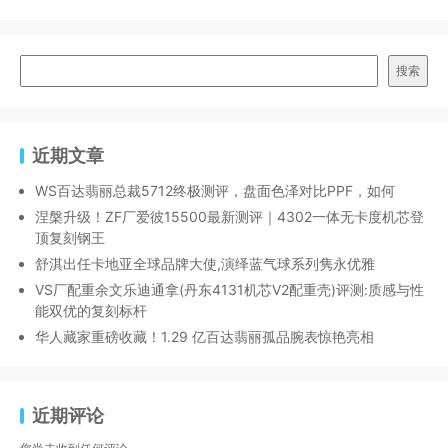
搜索
近期文章
WS百达翡丽总裁5712终极测评，盘面色泽对比PPF，如何
涅槃升级！ZF厂爱彼15500最新测评｜4302一体无卡度机芯登
顶复刻钢王
舒淇出任卡地亚全球品牌大使,演绎蓝气球系列隽永优雅
VS厂配重余文乐迪通拿(丹东4131机芯V2配重壳)评测:质感与性
能双优的复刻标杆
华人藏家重磅收藏！1.29 亿百达翡丽孤品腕表惊艳亮相
近期评论