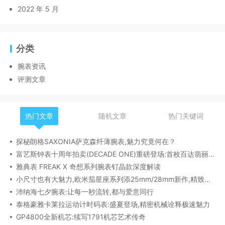
2022 年 5 月
分类
腕表资讯
评测文章
热门文章
随机文章
热门关键词
探秘朗格SAXONIA萨克森纤薄腕表,魅力究竟何在？
富艺斯钟表十周年拍卖(DECADE ONE)重磅登场:首枚百达翡丽1518精钢腕表领衔呈献
雅典表 FREAK X 奇想系列腕表钌晶款深度解读​
小尺寸也有大魅力,欧米茄星座系列添25mm/28mm新作,精致感拉满
沛纳海七夕腕表:让每一秒流转,都与爱意同行
泰格豪雅卡莱拉运动计时码表:盛夏登场,精密机械诠释极速魅力
GP4800全新机芯:续写1791机芯艺术传奇