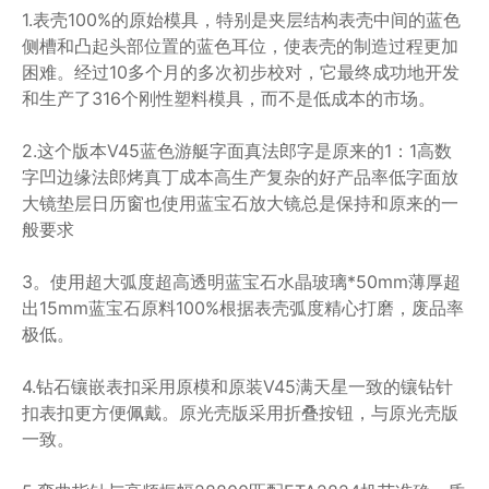
1.表壳100%的原始模具，特别是夹层结构表壳中间的蓝色
侧槽和凸起头部位置的蓝色耳位，使表壳的制造过程更加
困难。经过10多个月的多次初步校对，它最终成功地开发
和生产了316个刚性塑料模具，而不是低成本的市场。
2.这个版本V45蓝色游艇字面真法郎字是原来的1：1高数
字凹边缘法郎烤真丁成本高生产复杂的好产品率低字面放
大镜垫层日历窗也使用蓝宝石放大镜总是保持和原来的一
般要求
3。使用超大弧度超高透明蓝宝石水晶玻璃*50mm薄厚超
出15mm蓝宝石原料100%根据表壳弧度精心打磨，废品率
极低。
4.钻石镶嵌表扣采用原模和原装V45满天星一致的镶钻针
扣表扣更方便佩戴。原光壳版采用折叠按钮，与原光壳版
一致。