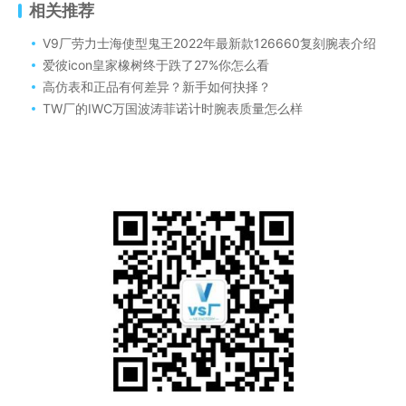
相关推荐
V9厂劳力士海使型鬼王2022年最新款126660复刻腕表介绍
爱彼icon皇家橡树终于跌了27%你怎么看
高仿表和正品有何差异？新手如何抉择？
TW厂的IWC万国波涛菲诺计时腕表质量怎么样