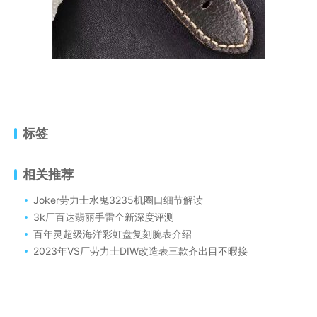
标签
相关推荐
Joker劳力士水鬼3235机圈口细节解读
3k厂百达翡丽手雷全新深度评测
百年灵超级海洋彩虹盘复刻腕表介绍
2023年VS厂劳力士DIW改造表三款齐出目不暇接