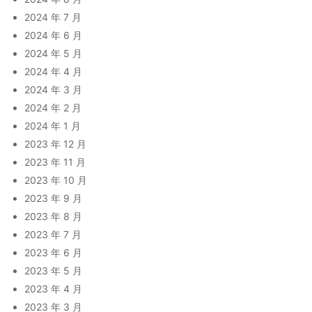
2024 年 7 月
2024 年 6 月
2024 年 5 月
2024 年 4 月
2024 年 3 月
2024 年 2 月
2024 年 1 月
2023 年 12 月
2023 年 11 月
2023 年 10 月
2023 年 9 月
2023 年 8 月
2023 年 7 月
2023 年 6 月
2023 年 5 月
2023 年 4 月
2023 年 3 月