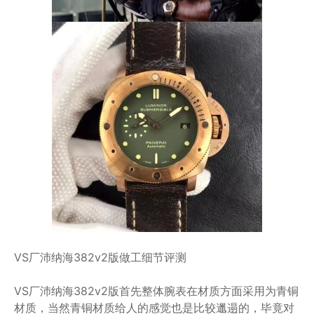
VS厂沛纳海382v2版做工细节评测
VS厂沛纳海382v2版首先整体腕表在材质方面采用为青铜
材质，当然青铜材质给人的感觉也是比较邋遢的，毕竟对