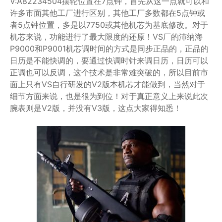
V:A82234504摆轮位置在7点钟，首先从这一点就可以和
许多市面其他工厂进行区别，其他工厂多数都在5点钟或
者5点钟位置，多是以7750或其他机芯为基底修改。对于
机芯来说，功能进行了最大限度的还原！VS厂的沛纳海
P9000和P9001机芯调时间的方式是同步正品的，正品的
日历是不能快调的，要通过快调时针来调日历，日历可以
正调也可以反调，这个技术是非常难突破的，所以目前市
面上只有VS自行研发的V2版本机芯才能做到，当然对于
细节方面来说，也是很为到位！对于真正意义上来说此次
腕表则是V2版，并没有V3版，这点大家得知悉！