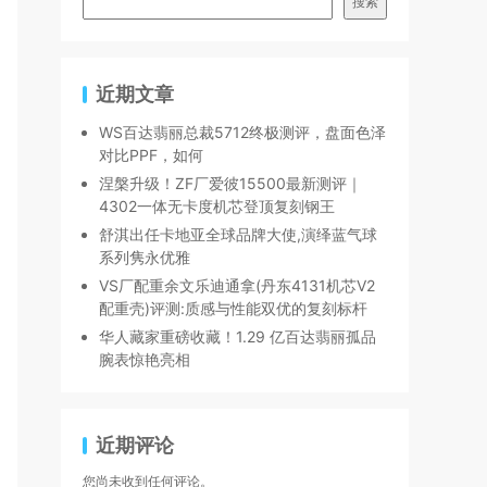
搜索
近期文章
WS百达翡丽总裁5712终极测评，盘面色泽
对比PPF，如何
涅槃升级！ZF厂爱彼15500最新测评｜
4302一体无卡度机芯登顶复刻钢王
舒淇出任卡地亚全球品牌大使,演绎蓝气球
系列隽永优雅
VS厂配重余文乐迪通拿(丹东4131机芯V2
配重壳)评测:质感与性能双优的复刻标杆
华人藏家重磅收藏！1.29 亿百达翡丽孤品
腕表惊艳亮相
近期评论
您尚未收到任何评论。