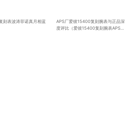
国复刻表波涛菲诺真月相蓝
APS厂爱彼15400复刻腕表与正品深
度评比（爱彼15400复刻腕表APS更
精细的做工！）