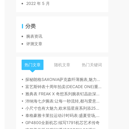
2022 年 5 月
分类
腕表资讯
评测文章
热门文章
随机文章
热门关键词
探秘朗格SAXONIA萨克森纤薄腕表,魅力究竟何在？
富艺斯钟表十周年拍卖(DECADE ONE)重磅登场:首枚百达翡丽1518精钢腕表领衔呈献
雅典表 FREAK X 奇想系列腕表钌晶款深度解读​
沛纳海七夕腕表:让每一秒流转,都与爱意同行
小尺寸也有大魅力,欧米茄星座系列添25mm/28mm新作,精致感拉满
泰格豪雅卡莱拉运动计时码表:盛夏登场,精密机械诠释极速魅力
GP4800全新机芯:续写1791机芯艺术传奇