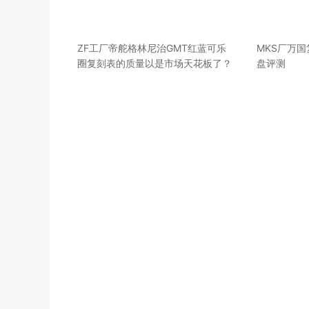
ZF工厂帝舵格林尼治GMT红蓝可乐
MKS厂万
圈复刻表的质量以是市场天花板了？
盘评测