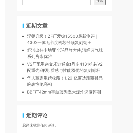
搜索
近期文章
涅槃升级！ZF厂爱彼15500最新测评｜
4302一体无卡度机芯登顶复刻钢王
舒淇出任卡地亚全球品牌大使,演绎蓝气球
系列隽永优雅
VS厂配重余文乐迪通拿(丹东4131机芯V2
配重壳)评测:质感与性能双优的复刻标杆
华人藏家重磅收藏！1.29 亿百达翡丽孤品
腕表惊艳亮相
BBF厂42mm宇航蓝陶瓷大爆炸深度评测
近期评论
您尚未收到任何评论。