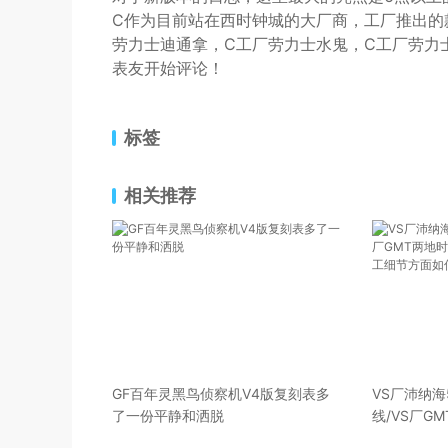
C作为目前站在西时钟城的大厂商，工厂推出的
劳力士迪通拿，C工厂劳力士水鬼，C工厂劳力
表友开始评论！
标签
相关推荐
GF百年灵黑鸟侦察机V4版复刻表多
VS厂沛纳海
了一份平静和洒脱
线/VS厂G
PAM005