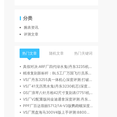
分类
腕表资讯
评测文章
热门文章
随机文章
热门关键词
真假对决:ARF厂四代绿水鬼(丹东3235机芯)深度评测
精准复刻新标杆：BLS工厂万国飞行员系列41mm新品首发解析
VS厂丹东3255真一体机心深度评测:打破市场乱象,重塑复刻机芯新标杆​
VS厂41无历黑水鬼(丹东3230机芯)深度评测:性能与破绽全解析
GS厂浪琴八针月相42尺寸复刻表(7751机芯)细节全析
VS厂V2配重版间金迪通拿深度评测:丹东4131机芯加持下的165克精密之作​
PPF厂百达翡丽5712/1A-V3版鹦鹉螺深度评测:细节升级直击正品
VS厂黑盘海马300V4版上手评测:8800一体机芯加持,复刻天花板实至名归?