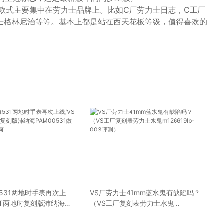
款式主要集中在劳力士品牌上。比如C厂劳力士日志，C工厂
士格林尼治等等。基本上都是站在西天花板等级，值得喜欢的
531两地时手表再次上
VS厂劳力士41mm蓝水鬼有缺陷吗？
MT两地时复刻版沛纳海
（VS工厂复刻表劳力士水鬼
31做工细节方面如何
m126619lb-003评测）