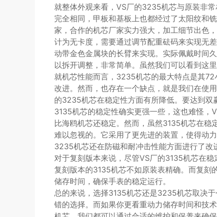
就整体外观来看，VS厂的3235机芯与原装非
完全相同，甲板和基板上也都经过了太阳纹和铣
家，合作的机芯厂家实力强大，加工细节出色，
计为无卡度，需要通过调节配重砝码来实现无差
动带金色金属块的长臂来实现。实际佩戴时间久
以拆开调整，非常简单。虽然我们可以看到这里
就机芯性能而言，3235机芯的最大特点是其7
改进。然而，也存在一个缺点，就是我们在使用
的3235机芯在稳定性方面有所降低。要达到双
3135机芯的稳定性确实更强一些，这也难怪，
比海鸥机芯还稳定。然而，虽然3135机芯在稳
难以忽视的。它采用了更先进的装置，使得动力
3235机芯还在防磁和耐冲击性能方面进行了
对于复刻版本来说，尽管VS厂的3135机芯在
复刻版本的3135机芯不如原装表精确。而复刻
储存时间，确保手表的稳定运行。
总的来说，选择3135机芯还是3235机芯取决
错的选择。而如果你更看重动力储存时间和技术
机芯，我们都可以通过合适的维护和保养来确保