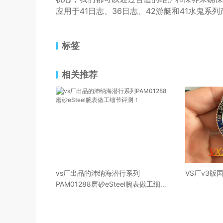
应用于41日志、36日志、42游艇和41水鬼
标签
相关推荐
vs厂出品的沛纳海潜行系列
VS厂v3版
PAM01288磨砂eSteel腕表做工细节
评测！