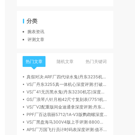
分类
腕表资讯
评测文章
热门文章
随机文章
热门关键词
真假对决:ARF厂四代绿水鬼(丹东3235机芯)深度评测
VS厂丹东3255真一体机心深度评测:打破市场乱象,重塑复刻机芯新标杆​
VS厂41无历黑水鬼(丹东3230机芯)深度评测:性能与破绽全解析
GS厂浪琴八针月相42尺寸复刻表(7751机芯)细节全析
VS厂V2配重版间金迪通拿深度评测:丹东4131机芯加持下的165克精密之作​
PPF厂百达翡丽5712/1A-V3版鹦鹉螺深度评测:细节升级直击正品
VS厂黑盘海马300V4版上手评测:8800一体机芯加持,复刻天花板实至名归?
APS厂万国飞行员计时码表深度评测:值不值得入手？