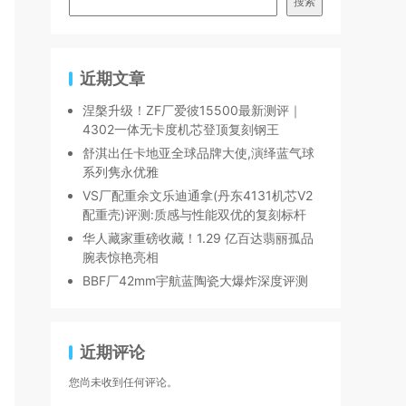
搜索
近期文章
涅槃升级！ZF厂爱彼15500最新测评｜
4302一体无卡度机芯登顶复刻钢王
舒淇出任卡地亚全球品牌大使,演绎蓝气球
系列隽永优雅
VS厂配重余文乐迪通拿(丹东4131机芯V2
配重壳)评测:质感与性能双优的复刻标杆
华人藏家重磅收藏！1.29 亿百达翡丽孤品
腕表惊艳亮相
BBF厂42mm宇航蓝陶瓷大爆炸深度评测
近期评论
您尚未收到任何评论。