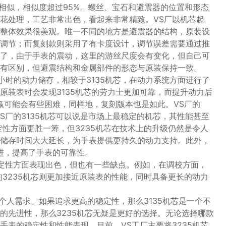
常相似，相似度超过95%。螺丝、宝石和避震器的位置和形态
花处理，工艺非常出色，看起来非常精致。VS厂以机芯起
整体效果很美观。唯一不同的地方是避震器的结构，原装设
调节；而复刻款则采用了有卡度设计，调节误差需要通过推
了，由于手表的震动，这里的游丝尺度会有变化，但自己可
有区别，但避震结构和金属部件的形态与原装保持一致。
2小时的动力储存，相较于3135机芯，在动力系统方面进行了
原装表时会发现3135机芯的劳力士更加可靠，而提升动力后
赢可能会有些困难，同样地，复刻版本也是如此。VS厂的
VS厂的3135机芯可以说是市场上最稳定的机芯，其性能甚至
定性方面更胜一筹，但3235机芯在技术上的升级仍然是令人
储存时间大大延长，为手表提供更持久的动力支持。此外，
改进，提高了手表的可靠性。
稳定性方面表现出色，但也有一些缺点。例如，在调校方面，
的3235机芯则更加接近原装表的性能，同时具备更长的动力
于个人需求。如果追求更高的稳定性，那么3135机芯是一个不
的先进性，那么3235机芯无疑是更好的选择。无论选择哪款
手表的稳定性和性能表现。目前，VS工厂主要将3235机芯