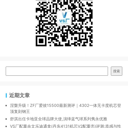
搜索
近期文章
涅槃升级！ZF厂爱彼15500最新测评｜4302一体无卡度机芯登
顶复刻钢王
舒淇出任卡地亚全球品牌大使,演绎蓝气球系列隽永优雅
VS厂配重余文乐迪通拿(丹东4131机芯V2配重壳)评测:质感与性