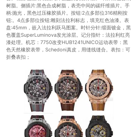
树脂。侧插片:黑色合成树脂，表壳中间的碳纤维插片。手
柄:抛光，黑色过压橡胶插片。按钮:2点多部位316精刚按
钮:。4点多部位按钮:雕刻法拉利标志，填充红色油漆。表
盘:45mm，嵌入法拉利跃马图案。时针分针:缎面镀金，黑
色覆盖SuperLuminova发光涂层。记分指针：法拉利红亮
漆处理。机芯：7750改变HUB1241UNICO运动表带：黑
色天然橡胶表带，Schedoni真皮，用缝线缝合。表扣：可
折叠表扣；