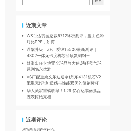
搜索
近期文章
WS百达翡丽总裁5712终极测评，盘面色泽
对比PPF，如何
涅槃升级！ZF厂爱彼15500最新测评｜
4302一体无卡度机芯登顶复刻钢王
舒淇出任卡地亚全球品牌大使,演绎蓝气球
系列隽永优雅
VS厂配重余文乐迪通拿(丹东4131机芯V2
配重壳)评测:质感与性能双优的复刻标杆
华人藏家重磅收藏！1.29 亿百达翡丽孤品
腕表惊艳亮相
近期评论
您尚未收到任何评论。