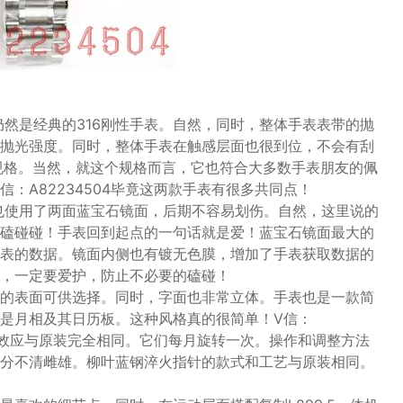
仍然是经典的316刚性手表。自然，同时，整体手表表带的抛
抛光强度。同时，整体手表在触感层面也很到位，不会有刮
规格。当然，就这个规格而言，它也符合大多数手表朋友的佩
：A82234504毕竟这两款手表有很多共同点！
也使用了两面蓝宝石镜面，后期不容易划伤。自然，这里说的
磕碰碰！手表回到起点的一句话就是爱！蓝宝石镜面最大的
表的数据。镜面内侧也有镀无色膜，增加了手表获取数据的
，一定要爱护，防止不必要的磕碰！
的表面可供选择。同时，字面也非常立体。手表也是一款简
是月相及其日历板。这种风格真的很简单！V信：
月相效应与原装完全相同。它们每月旋转一次。操作和调整方法
分不清雌雄。柳叶蓝钢淬火指针的款式和工艺与原装相同。