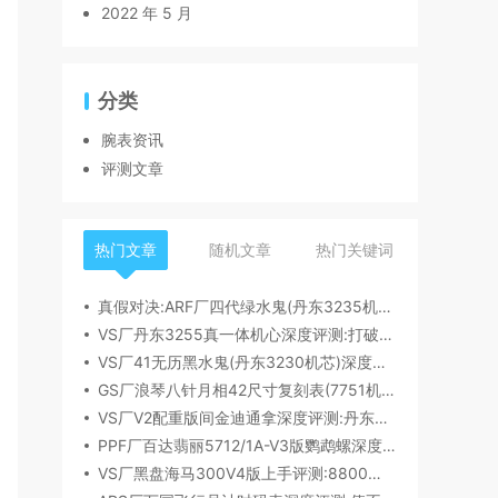
2022 年 5 月
分类
腕表资讯
评测文章
热门文章
随机文章
热门关键词
真假对决:ARF厂四代绿水鬼(丹东3235机芯)深度评测
VS厂丹东3255真一体机心深度评测:打破市场乱象,重塑复刻机芯新标杆​
VS厂41无历黑水鬼(丹东3230机芯)深度评测:性能与破绽全解析
GS厂浪琴八针月相42尺寸复刻表(7751机芯)细节全析
VS厂V2配重版间金迪通拿深度评测:丹东4131机芯加持下的165克精密之作​
PPF厂百达翡丽5712/1A-V3版鹦鹉螺深度评测:细节升级直击正品
VS厂黑盘海马300V4版上手评测:8800一体机芯加持,复刻天花板实至名归?