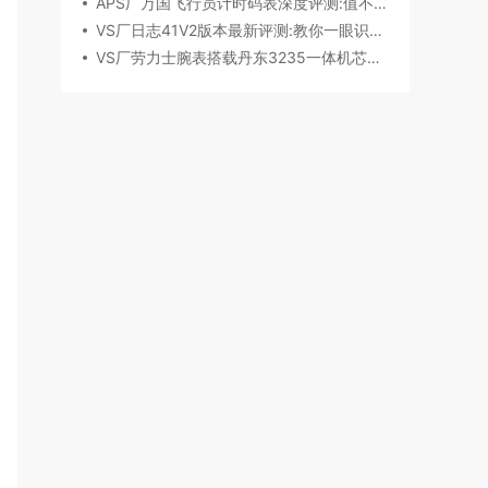
APS厂万国飞行员计时码表深度评测:值不值得入手？
VS厂日志41V2版本最新评测:教你一眼识破假VS
VS厂劳力士腕表搭载丹东3235一体机芯深度评测