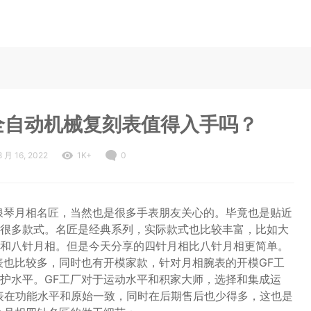
全自动机械复刻表值得入手吗？
8 月 16, 2022
1K+
0
浪琴月相名匠，当然也是很多手表朋友关心的。毕竟也是贴近
很多款式。名匠是经典系列，实际款式也比较丰富，比如大
和八针月相。但是今天分享的四针月相比八针月相更简单。
表也比较多，同时也有开模家款，针对月相腕表的开模GF工
护水平。GF工厂对于运动水平和积家大师，选择和集成运
让手表在功能水平和原始一致，同时在后期售后也少得多，这也是