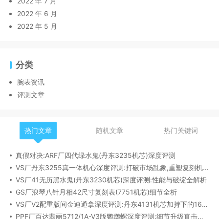
2022 年 7 月
2022 年 6 月
2022 年 5 月
分类
腕表资讯
评测文章
热门文章
随机文章
热门关键词
真假对决:ARF厂四代绿水鬼(丹东3235机芯)深度评测
VS厂丹东3255真一体机心深度评测:打破市场乱象,重塑复刻机芯新标杆​
VS厂41无历黑水鬼(丹东3230机芯)深度评测:性能与破绽全解析
GS厂浪琴八针月相42尺寸复刻表(7751机芯)细节全析
VS厂V2配重版间金迪通拿深度评测:丹东4131机芯加持下的165克精密之作​
PPF厂百达翡丽5712/1A-V3版鹦鹉螺深度评测:细节升级直击正品