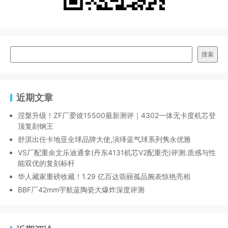
搜索
近期文章
涅槃升级！ZF厂爱彼15500最新测评｜4302一体无卡度机芯登
顶复刻钢王
舒淇出任卡地亚全球品牌大使,演绎蓝气球系列隽永优雅
VS厂配重余文乐迪通拿(丹东4131机芯V2配重壳)评测:质感与性
能双优的复刻标杆
华人藏家重磅收藏！1.29 亿百达翡丽孤品腕表惊艳亮相
BBF厂42mm宇航蓝陶瓷大爆炸深度评测