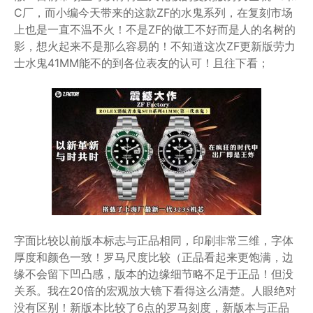
C厂，而小编今天带来的这款ZF的水鬼系列，在复刻市场
上也是一直不温不火！不是ZF的做工不好而是人的名树的
影，想火起来不是那么容易的！不知道这次ZF更新版劳力
士水鬼41MM能不的到各位表友的认可！且往下看；
字面比较以前版本标志与正品相同，印刷非常三维，字体
厚度和颜色一致！罗马尺度比较（正品看起来更饱满，边
缘不会留下凹凸感，版本的边缘细节略不足于正品！但没
关系。我在20倍的宏观放大镜下看得这么清楚。人眼绝对
没有区别！新版本比较了6点的罗马刻度，新版本与正品