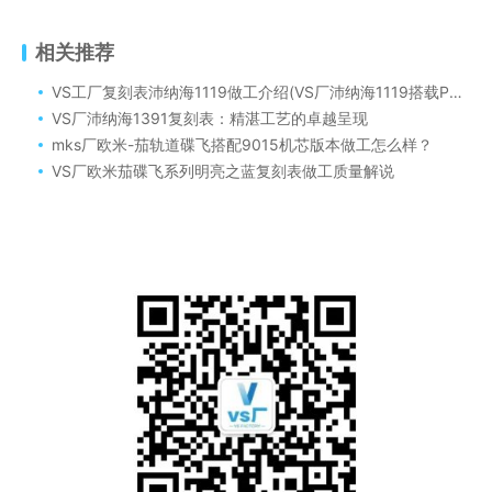
相关推荐
VS工厂复刻表沛纳海1119做工介绍(VS厂沛纳海1119搭载P9010自动机芯）
VS厂沛纳海1391复刻表：精湛工艺的卓越呈现
mks厂欧米-茄轨道碟飞搭配9015机芯版本做工怎么样？
VS厂欧米茄碟飞系列明亮之蓝复刻表做工质量解说