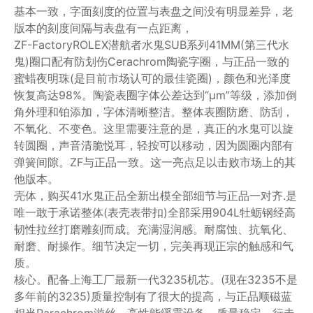
基本一致，字面刻度的位置与表盘之间没有明显差异，老
版本的刻度间隔与表盘有一点距离，
ZF-FactoryROLEX潜航者水鬼SUB系列41MM(第三代水
鬼)圈口配有防划伤Cerachrom陶瓷字圈，与正品一致的
蜜蜡夜明珠(是目前市场认可的最佳瓷圈)，颜色和光泽度
恢复高达98%。陶瓷表圈字体公差达到“μm”等级，添加倒
角外理和铂添加，字体清晰整洁。整体表圈防磨、防刮，
不氧化、不变色。这里需要注意的是，真正的水鬼可以旋
转圆圈，声音清脆悦耳，轻按可以移动，因为圆圈内部有
弹簧间隙。ZF与正品一致。这一亮点足以击败市场上的其
他版本。
壳体，购买41水鬼正品全新出模全部细节与正品一对齐.是
唯一敢于承诺整体(表壳表带扣)全部采用904L牡蛎钢经高
韧性拉丝打磨雕刻而成。充满湿润感。耐腐蚀、抗氧化、
耐磨、耐操作。细节决定一切，完美再现正宗的触感和气
质。
核心。配备上海工厂最新一代3235机芯。(现在3235不是
多年前的3235)质量控制有了很大的提高，与正品顺磁蓝