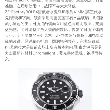
相当Parachrom游丝，高性能缓震设备。质量稳定，行走
准确。在后续使用中，故障率会大大降低。
ZF-FactoryROLEX潜航者水鬼SUB系列41MM(第三代水
鬼)玻璃和字面。镜面采用高密度蓝宝石水晶玻璃，6点隐
藏小皇冠的美，日历点凸镜面采用蓝色高透明涂层，充满
蓝光感。同时调整了放大镜的倍数比，恢复了日历字体的
大小。字面简单的三针风格，ZF恐怖细节是条丁和指针边
缘的改进。经过精心打磨，圆润锐利共存，充满细致感。
(涉及的技术是目前市场上所有版本的问题)夜光涂层是劳
力士最新的材料Chromalight，蓝光整体呈现，饱满而持
久。