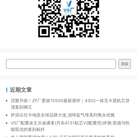
搜索
近期文章
涅槃升级！ZF厂爱彼15500最新测评｜4302一体无卡度机芯登
顶复刻钢王
舒淇出任卡地亚全球品牌大使,演绎蓝气球系列隽永优雅
VS厂配重余文乐迪通拿(丹东4131机芯V2配重壳)评测:质感与性
能双优的复刻标杆