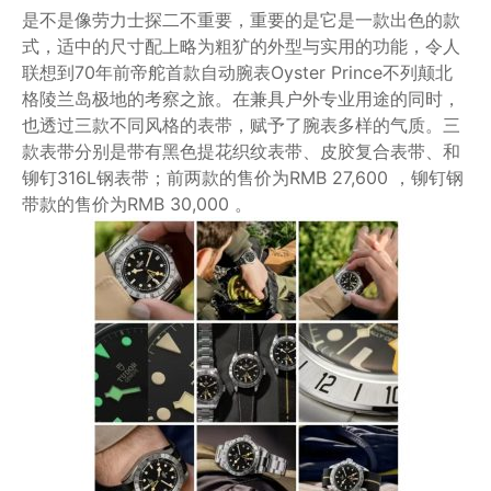
是不是像劳力士探二不重要，重要的是它是一款出色的款
式，适中的尺寸配上略为粗犷的外型与实用的功能，令人
联想到70年前帝舵首款自动腕表Oyster Prince不列颠北
格陵兰岛极地的考察之旅。在兼具户外专业用途的同时，
也透过三款不同风格的表带，赋予了腕表多样的气质。三
款表带分别是带有黑色提花织纹表带、皮胶复合表带、和
铆钉316L钢表带；前两款的售价为RMB 27,600 ，铆钉钢
带款的售价为RMB 30,000 。