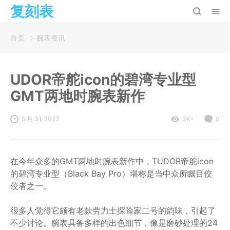
复刻表
首页
腕表资讯
UDOR帝舵icon的碧湾专业型
GMT两地时腕表新作
5 月 31, 2022
3K+
0
在今年众多的GMT两地时腕表新作中，TUDOR帝舵icon
的碧湾专业型（Black Bay Pro）堪称是当中众所瞩目佼
佼者之一。
很多人觉得它颇有老款劳力士探险家二号的韵味，引起了
不少讨论。腕表具备多样的出色细节，像是磨砂处理的24