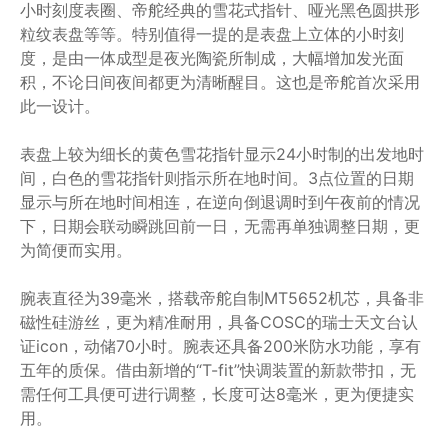
小时刻度表圈、帝舵经典的雪花式指针、哑光黑色圆拱形
粒纹表盘等等。特别值得一提的是表盘上立体的小时刻
度，是由一体成型是夜光陶瓷所制成，大幅增加发光面
积，不论日间夜间都更为清晰醒目。这也是帝舵首次采用
此一设计。
表盘上较为细长的黄色雪花指针显示24小时制的出发地时
间，白色的雪花指针则指示所在地时间。3点位置的日期
显示与所在地时间相连，在逆向倒退调时到午夜前的情况
下，日期会联动瞬跳回前一日，无需再单独调整日期，更
为简便而实用。
腕表直径为39毫米，搭载帝舵自制MT5652机芯，具备非
磁性硅游丝，更为精准耐用，具备COSC的瑞士天文台认
证icon，动储70小时。腕表还具备200米防水功能，享有
五年的质保。借由新增的“T-fit”快调装置的新款带扣，无
需任何工具便可进行调整，长度可达8毫米，更为便捷实
用。