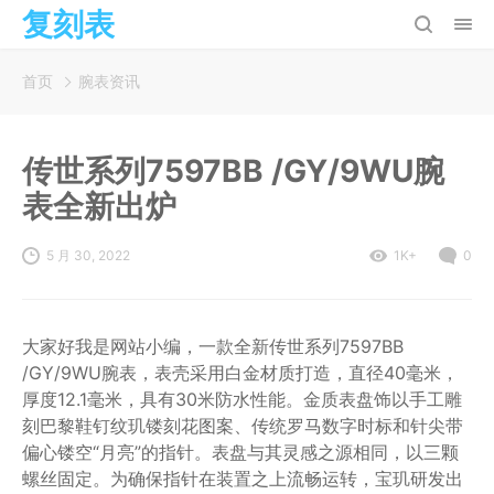
复刻表
首页
腕表资讯
传世系列7597BB /GY/9WU腕
表全新出炉
5 月 30, 2022
1K+
0
大家好我是网站小编，一款全新传世系列7597BB
/GY/9WU腕表，表壳采用白金材质打造，直径40毫米，
厚度12.1毫米，具有30米防水性能。金质表盘饰以手工雕
刻巴黎鞋钉纹玑镂刻花图案、传统罗马数字时标和针尖带
偏心镂空“月亮”的指针。表盘与其灵感之源相同，以三颗
螺丝固定。为确保指针在装置之上流畅运转，宝玑研发出