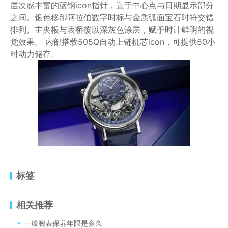
层次感丰富的蓝钢icon指针，置于中心点与日期显示部分
之间。银色移印阿拉伯数字时标与金质弧面宝石时符交错
排列。主夹板与表桥覆以深灰色涂层，赋予时计鲜明的视
觉效果。 内部搭载505Q自动上链机芯icon，可提供50小
时动力储存。
标签
相关推荐
一般腕表保养年限是多久