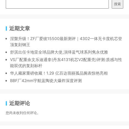
搜索
近期文章
涅槃升级！ZF厂爱彼15500最新测评｜4302一体无卡度机芯登
顶复刻钢王
舒淇出任卡地亚全球品牌大使,演绎蓝气球系列隽永优雅
VS厂配重余文乐迪通拿(丹东4131机芯V2配重壳)评测:质感与性
能双优的复刻标杆
华人藏家重磅收藏！1.29 亿百达翡丽孤品腕表惊艳亮相
BBF厂42mm宇航蓝陶瓷大爆炸深度评测
近期评论
您尚未收到任何评论。