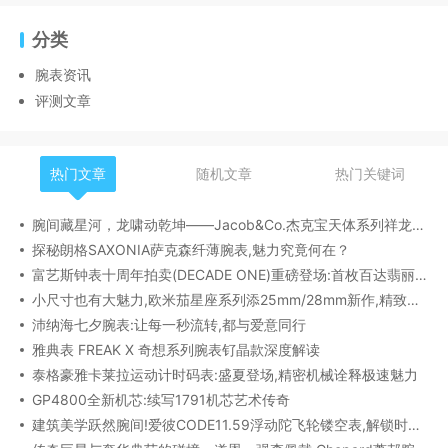
分类
腕表资讯
评测文章
热门文章
随机文章
热门关键词
腕间藏星河，龙啸动乾坤——Jacob&Co.杰克宝天体系列祥龙款艺术腕表解析
探秘朗格SAXONIA萨克森纤薄腕表,魅力究竟何在？
富艺斯钟表十周年拍卖(DECADE ONE)重磅登场:首枚百达翡丽1518精钢腕表领衔呈献
小尺寸也有大魅力,欧米茄星座系列添25mm/28mm新作,精致感拉满
沛纳海七夕腕表:让每一秒流转,都与爱意同行
雅典表 FREAK X 奇想系列腕表钌晶款深度解读​
泰格豪雅卡莱拉运动计时码表:盛夏登场,精密机械诠释极速魅力
GP4800全新机芯:续写1791机芯艺术传奇
建筑美学跃然腕间!爱彼CODE11.59浮动陀飞轮镂空表,解锁时间律动新形态