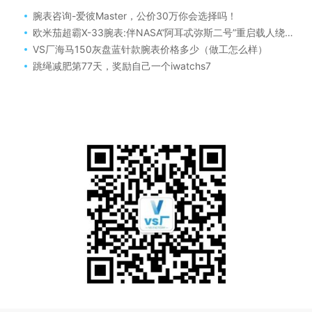
腕表咨询-爱彼Master，公价30万你会选择吗！
欧米茄超霸X-33腕表:伴NASA“阿耳忒弥斯二号”重启载人绕月征程
VS厂海马150灰盘蓝针款腕表价格多少（做工怎么样）
跳绳减肥第77天，奖励自己一个iwatchs7