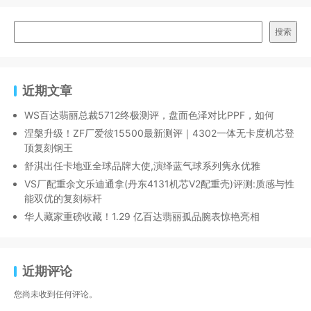
搜索
近期文章
WS百达翡丽总裁5712终极测评，盘面色泽对比PPF，如何
涅槃升级！ZF厂爱彼15500最新测评｜4302一体无卡度机芯登
顶复刻钢王
舒淇出任卡地亚全球品牌大使,演绎蓝气球系列隽永优雅
VS厂配重余文乐迪通拿(丹东4131机芯V2配重壳)评测:质感与性
能双优的复刻标杆
华人藏家重磅收藏！1.29 亿百达翡丽孤品腕表惊艳亮相
近期评论
您尚未收到任何评论。