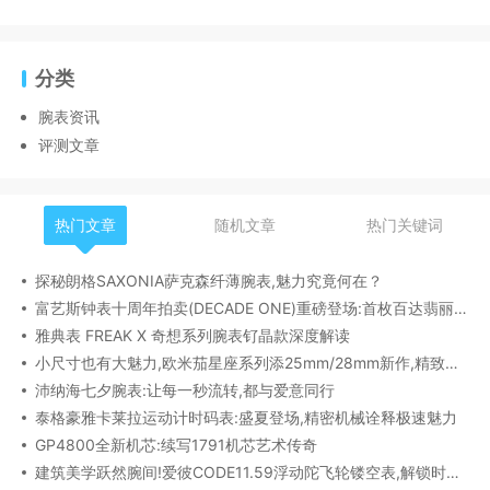
分类
腕表资讯
评测文章
热门文章
随机文章
热门关键词
探秘朗格SAXONIA萨克森纤薄腕表,魅力究竟何在？
富艺斯钟表十周年拍卖(DECADE ONE)重磅登场:首枚百达翡丽1518精钢腕表领衔呈献
雅典表 FREAK X 奇想系列腕表钌晶款深度解读​
小尺寸也有大魅力,欧米茄星座系列添25mm/28mm新作,精致感拉满
沛纳海七夕腕表:让每一秒流转,都与爱意同行
泰格豪雅卡莱拉运动计时码表:盛夏登场,精密机械诠释极速魅力
GP4800全新机芯:续写1791机芯艺术传奇
建筑美学跃然腕间!爱彼CODE11.59浮动陀飞轮镂空表,解锁时间律动新形态