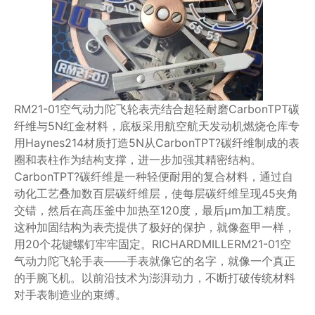
RM21-01空气动力陀飞轮表壳结合超轻耐磨CarbonTPT碳
纤维与5N红金材料，底板采用航空航天发动机燃烧仓库专
用Haynes214材质打造5N从CarbonTPT?碳纤维制成的表
圈和表柱作为结构支撑，进一步加强其精密结构。
CarbonTPT?碳纤维是一种轻便耐用的复合材料，通过自
动化工艺叠加数百层碳纤维层，使每层碳纤维呈现45夹角
交错，然后在高压釜中加热至120度，最后μm加工精度。
这种加固结构为表壳提供了极好的保护，就像盔甲一样，
用20个花键螺钉牢牢固定。RICHARDMILLERM21-01空
气动力陀飞轮手表——手表就像它的名字，就像一个真正
的手腕飞机。以前沿技术为澎湃动力，不断打破传统材料
对手表制造业的束缚。