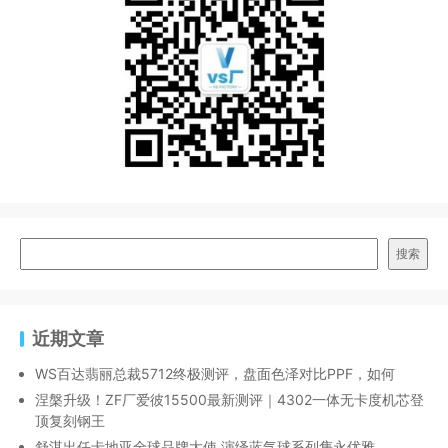
搜索
近期文章
WS百达翡丽总裁5712终极测评，盘面色泽对比PPF，如何
涅槃升级！ZF厂爱彼15500最新测评｜4302一体无卡度机芯登
顶复刻钢王
舒淇出任卡地亚全球品牌大使,演绎蓝气球系列隽永优雅