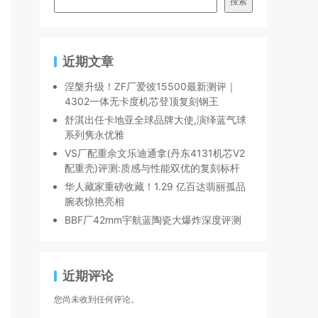
搜索
近期文章
涅槃升级！ZF厂爱彼15500最新测评｜
4302一体无卡度机芯登顶复刻钢王
舒淇出任卡地亚全球品牌大使,演绎蓝气球
系列隽永优雅
VS厂配重余文乐迪通拿(丹东4131机芯V2
配重壳)评测:质感与性能双优的复刻标杆
华人藏家重磅收藏！1.29 亿百达翡丽孤品
腕表惊艳亮相
BBF厂42mm宇航蓝陶瓷大爆炸深度评测
近期评论
您尚未收到任何评论。