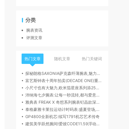
分类
腕表资讯
评测文章
热门文章
随机文章
热门关键词
探秘朗格SAXONIA萨克森纤薄腕表,魅力究竟何在？
富艺斯钟表十周年拍卖(DECADE ONE)重磅登场:首枚百达翡丽1518精钢腕表领衔呈献
小尺寸也有大魅力,欧米茄星座系列添25mm/28mm新作,精致感拉满
沛纳海七夕腕表:让每一秒流转,都与爱意同行
雅典表 FREAK X 奇想系列腕表钌晶款深度解读​
泰格豪雅卡莱拉运动计时码表:盛夏登场,精密机械诠释极速魅力
GP4800全新机芯:续写1791机芯艺术传奇
建筑美学跃然腕间!爱彼CODE11.59浮动陀飞轮镂空表,解锁时间律动新形态