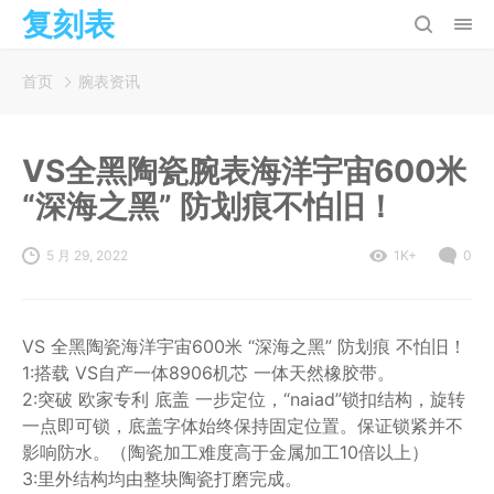
复刻表
首页
腕表资讯
VS全黑陶瓷腕表海洋宇宙600米
“深海之黑” 防划痕不怕旧！
5 月 29, 2022
1K+
0
VS 全黑陶瓷海洋宇宙600米 “深海之黑” 防划痕 不怕旧！
1:搭载 VS自产一体8906机芯 一体天然橡胶带。
2:突破 欧家专利 底盖 一步定位，“naiad”锁扣结构，旋转
一点即可锁，底盖字体始终保持固定位置。保证锁紧并不
影响防水。（陶瓷加工难度高于金属加工10倍以上）
3:里外结构均由整块陶瓷打磨完成。