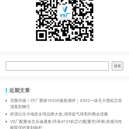
搜索
近期文章
涅槃升级！ZF厂爱彼15500最新测评｜4302一体无卡度机芯登
顶复刻钢王
舒淇出任卡地亚全球品牌大使,演绎蓝气球系列隽永优雅
VS厂配重余文乐迪通拿(丹东4131机芯V2配重壳)评测:质感与性
能双优的复刻标杆