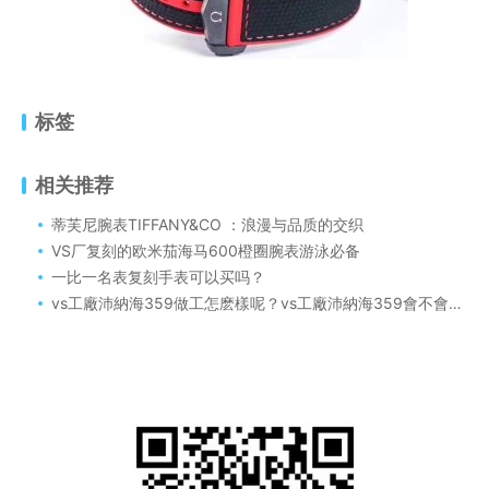
标签
相关推荐
蒂芙尼腕表TIFFANY&CO ：浪漫与品质的交织
VS厂复刻的欧米茄海马600橙圈腕表游泳必备
一比一名表复刻手表可以买吗？
vs工廠沛納海359做工怎麽樣呢？vs工廠沛納海359會不會壹眼假呢價格怎麽樣？