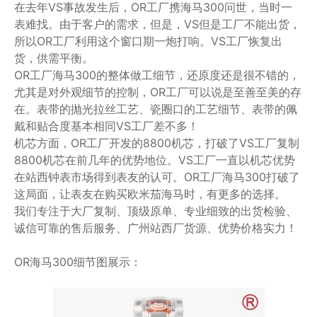
在去年VS事故发生后，OR工厂携海马300问世，当时一
表难找。由于客户的需求，但是，VS但是工厂不能出货，
所以OR工厂利用这个窗口期一炮打响。VS工厂恢复出
货，供需平衡。
OR工厂海马300的整体做工细节，还原度还是很不错的，
尤其是对外观细节的控制，OR工厂可以说是至善至美的存
在。表带的抛光拉丝工艺、瓷圈口的工艺细节、表带的佩
戴和贴合度基本相同VS工厂差不多！
机芯方面，OR工厂开发的8800机芯，打破了VS工厂复制
8800机芯在前几年的优势地位。VS工厂一直以机芯优势
在站西钟表市场得到表友的认可。OR工厂海马300打破了
这局面，让表友在购买欧米茄海马时，有更多的选择。
我们专注于大厂复制、顶级原单、专业细致的出货检验、
诚信可靠的售后服务、广州站西厂货源、优势价格实力！
OR海马300细节图展示：