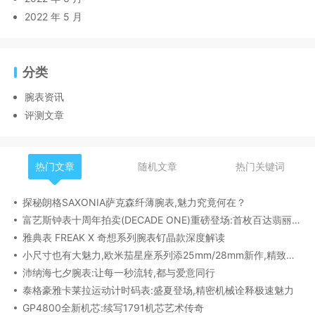
2022 年 5 月
分类
腕表资讯
评测文章
热门文章
随机文章
热门关键词
探秘朗格SAXONIA萨克森纤薄腕表,魅力究竟何在？
富艺斯钟表十周年拍卖(DECADE ONE)重磅登场:首枚百达翡丽1518精钢腕表领衔呈献
雅典表 FREAK X 奇想系列腕表钌晶款深度解读​
小尺寸也有大魅力,欧米茄星座系列添25mm/28mm新作,精致感拉满
沛纳海七夕腕表:让每一秒流转,都与爱意同行
泰格豪雅卡莱拉运动计时码表:盛夏登场,精密机械诠释极速魅力
GP4800全新机芯:续写1791机芯艺术传奇