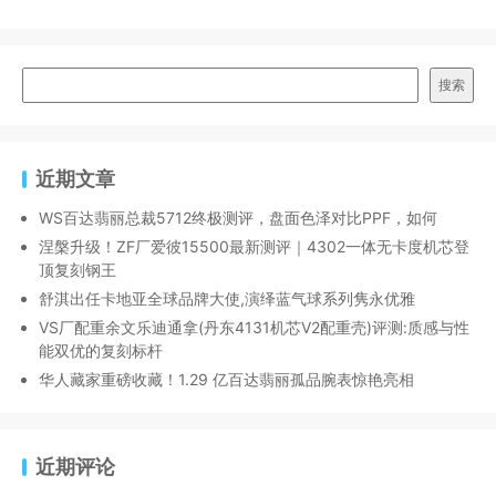
搜索
近期文章
WS百达翡丽总裁5712终极测评，盘面色泽对比PPF，如何
涅槃升级！ZF厂爱彼15500最新测评｜4302一体无卡度机芯登
顶复刻钢王
舒淇出任卡地亚全球品牌大使,演绎蓝气球系列隽永优雅
VS厂配重余文乐迪通拿(丹东4131机芯V2配重壳)评测:质感与性
能双优的复刻标杆
华人藏家重磅收藏！1.29 亿百达翡丽孤品腕表惊艳亮相
近期评论