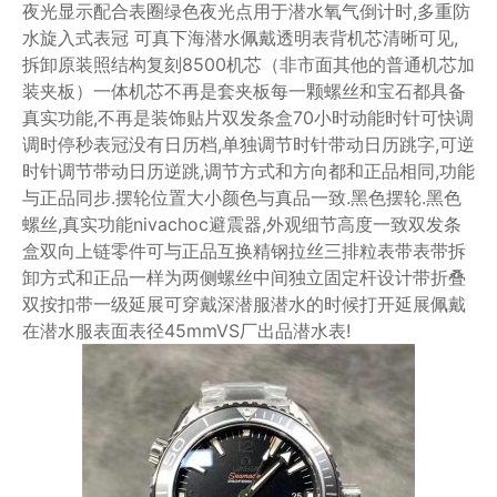
夜光显示配合表圈绿色夜光点用于潜水氧气倒计时,多重防
水旋入式表冠 可真下海潜水佩戴透明表背机芯清晰可见,
拆卸原装照结构复刻8500机芯（非市面其他的普通机芯加
装夹板）一体机芯不再是套夹板每一颗螺丝和宝石都具备
真实功能,不再是装饰贴片双发条盒70小时动能时针可快调
调时停秒表冠没有日历档,单独调节时针带动日历跳字,可逆
时针调节带动日历逆跳,调节方式和方向都和正品相同,功能
与正品同步.摆轮位置大小颜色与真品一致.黑色摆轮.黑色
螺丝,真实功能nivachoc避震器,外观细节高度一致双发条
盒双向上链零件可与正品互换精钢拉丝三排粒表带表带拆
卸方式和正品一样为两侧螺丝中间独立固定杆设计带折叠
双按扣带一级延展可穿戴深潜服潜水的时候打开延展佩戴
在潜水服表面表径45mmVS厂出品潜水表!