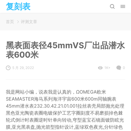
复刻表
首页
评测文章
黑表面表径45mmVS厂出品潜水
表600米
5 月 29, 2022
1K+
0
我是网站小编，说表我是认真的，ΩOMEGA欧米
SEAMASTER海马系列海洋宇宙600米600m同轴腕表
45mm潜水表232.30.42.21.01.001拉丝表壳局部抛光处理
黑色亚光陶瓷表圈电镀保护工艺字圈刻度不易磨损掉色棘
轮式倒计时表圈逆时针单向转动,穹型蓝宝石镜面镀防眩光
膜,亚光黑表盘,抛光箭型指针设计,蓝绿双色夜光,分针绿色