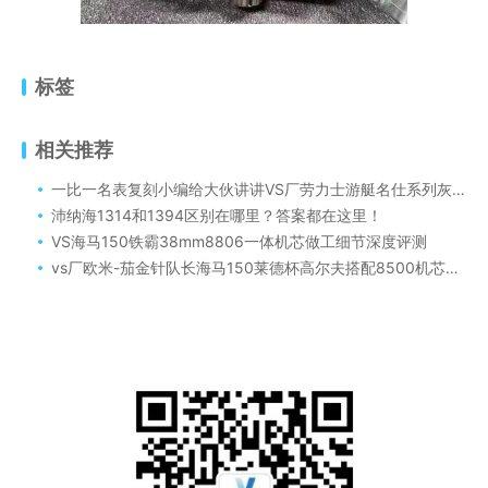
标签
相关推荐
一比一名表复刻小编给大伙讲讲VS厂劳力士游艇名仕系列灰盘复刻表能通过柜台检测这个问题？
沛纳海1314和1394区别在哪里？答案都在这里！
VS海马150铁霸38mm8806一体机芯做工细节深度评测
vs厂欧米-茄金针队长海马150莱德杯高尔夫搭配8500机芯细节处理怎么样？