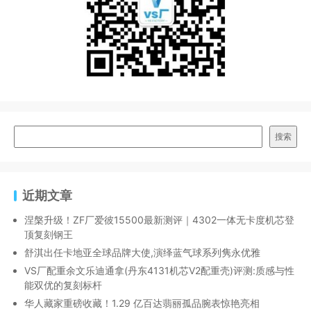
搜索
近期文章
涅槃升级！ZF厂爱彼15500最新测评｜4302一体无卡度机芯登
顶复刻钢王
舒淇出任卡地亚全球品牌大使,演绎蓝气球系列隽永优雅
VS厂配重余文乐迪通拿(丹东4131机芯V2配重壳)评测:质感与性
能双优的复刻标杆
华人藏家重磅收藏！1.29 亿百达翡丽孤品腕表惊艳亮相