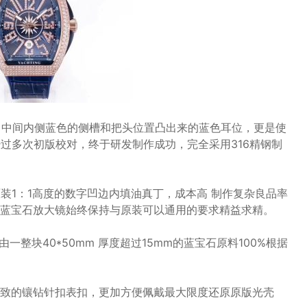
壳，中间内侧蓝色的侧槽和把头位置凸出来的蓝色耳位，更是使
过多次初版校对，终于研发制作成功，完全采用316精钢制
原装1：1高度的数字凹边内填油真丁，成本高 制作复杂良品率
蓝宝石放大镜始终保持与原装可以通用的要求精益求精。
整块40*50mm 厚度超过15mm的蓝宝石原料100%根据
星一致的镶钻针扣表扣，更加方便佩戴最大限度还原原版光壳