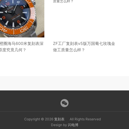
橙圈海马600米复刻表深
ZF工厂复刻表v5版万国葡七玫瑰金
原度究竟几何？
做工质量怎么样？
Copyright © 2026
复刻表
All Rights Reserved
Design by
闪电博