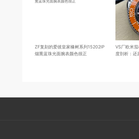
ZF复刻的爱彼皇家橡树系列15202IP
VS厂欧米茄
烟熏蓝珠光面腕表颜色很正
度剖析：还