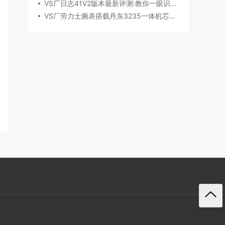
VS厂日志41V2版本最新评测:教你一眼识破假VS
VS厂劳力士腕表搭载丹东3235一体机芯深度评测