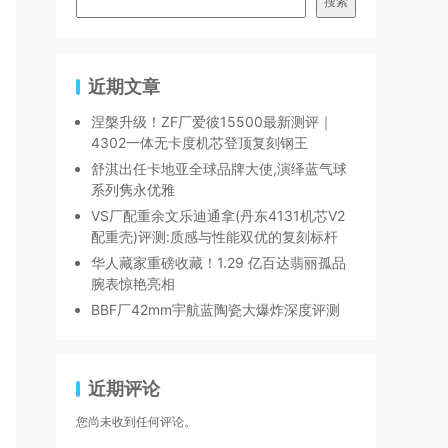
搜索
近期文章
涅槃升级！ZF厂爱彼15500最新测评｜
4302一体无卡度机芯登顶复刻钢王
舒淇出任卡地亚全球品牌大使,演绎蓝气球
系列隽永优雅
VS厂配重余文乐迪通拿(丹东4131机芯V2
配重壳)评测:质感与性能双优的复刻标杆
华人藏家重磅收藏！1.29 亿百达翡丽孤品
腕表惊艳亮相
BBF厂42mm宇航蓝陶瓷大爆炸深度评测
近期评论
您尚未收到任何评论。