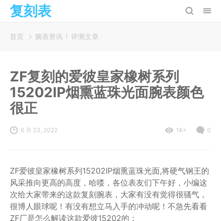
复刻表
首页
腕表资讯
评测文章
ZF复刻的爱彼皇家橡树系列
15202IP烟熏蓝珠光面腕表颜色
很正
6 月 23, 2022
1K+
0
ZF爱彼皇家橡树系列15202IP烟熏蓝珠光面,将硬气钢王的
风采推向更高的高度，哈喽，各位表友们下午好，小编这
次给大家带来的这款复刻腕表，大家有没有觉得很骚气，
很博人眼球呢！有没有想立马入手的冲动呢！不急先看看
ZF厂是怎么解读这款爱彼15202的；