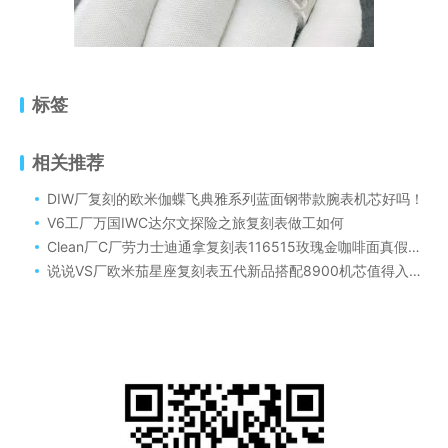
标签
相关推荐
DIW厂复刻的欧米伽蝶飞典雅系列蓝面钢带款腕表机芯好吗！
V6工厂万国IWC达尔文探险之旅复刻表做工如何
Clean厂C厂劳力士迪通拿复刻表116515玫瑰金咖啡面真假对比评测
说说VS厂欧米茄星座复刻表五代新品搭配8900机芯值得入手吗？