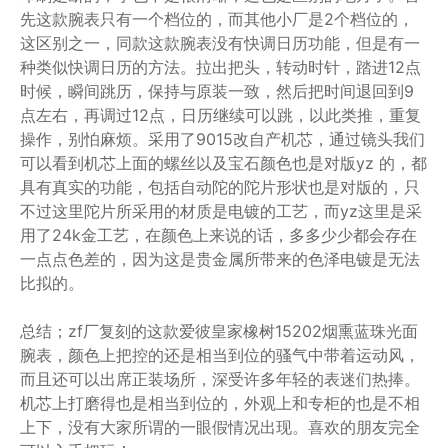
先这款腕表只有一个档位的，而其他小厂是2个档位的，
这区别之一，同款这款腕表没有快调日历功能，但是有一
种类似快调日历的方法。拉出把头，转动时针，踏进12点
时候，瞬间跳历，保持与原装一致，然后把时间退回到9
点左右，再调过12点，日历继续可以跳，以此类推，重复
操作，别怕麻烦。采用了9015改自产机芯，通过镜头我们
可以看到机芯上面的螺丝以及宝石颜色也是对版yz 的，都
具有真实的功能，包括自动陀的陀片形状也是对版的，只
不过这里陀片所采用的材质是电镀的工艺，而yz这里是采
用了24k金工艺，在颜色上来说的话，多多少少都会存在
一点点色差的，因为这是贵金属所带来的色泽电镀是无法
比拟的。
总结；zf厂复刻的这款爱彼皇家橡树15202烟熏蓝珠光面
腕表，颜色上把控的还是相当到位的骚气中带着运动风，
而且还可以出席正装场所，深受许多年轻的表迷们热捧。
机芯上打磨得也是相当到位的，外观上和专柜的也是不相
上下，没有大家所谓的一眼假情况出现。喜欢的朋友完全