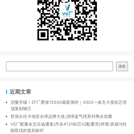
搜索
近期文章
涅槃升级！ZF厂爱彼15500最新测评｜4302一体无卡度机芯登
顶复刻钢王
舒淇出任卡地亚全球品牌大使,演绎蓝气球系列隽永优雅
VS厂配重余文乐迪通拿(丹东4131机芯V2配重壳)评测:质感与性
能双优的复刻标杆