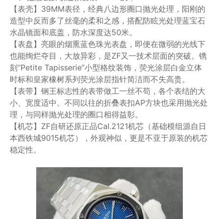
【表壳】39MM表径，经典八边形圈口抛光处理，阳刚的
造型中反而多了丝毫的柔和之感，搭配防眩光处理蓝宝石
水晶镜面和底盖，防水深度达50米。
【表盘】亮眼的烟熏蓝色珠光表盘，即便在微弱的光线下
也能绚烂夺目，大放异彩，是ZF又一技术层面的突破。镌
刻“Petite Tapisserie”小型格纹装饰，荧光涂层白金立体
时标和皇家橡树系列荧光涂层指针简洁而不失高贵。
【表带】钢王标志性的表带做工一丝不苟，各个表结的大
小、宽度适中。不同以往的折叠表扣AP方块也采用抛光处
理，与同样抛光处理的圈口相得益彰。
【机芯】ZF自研还原正品Cal.2121机芯（基础模组源自日
本西铁城9015机芯），外观神似，更是不亚于原装的机芯
稳定性。