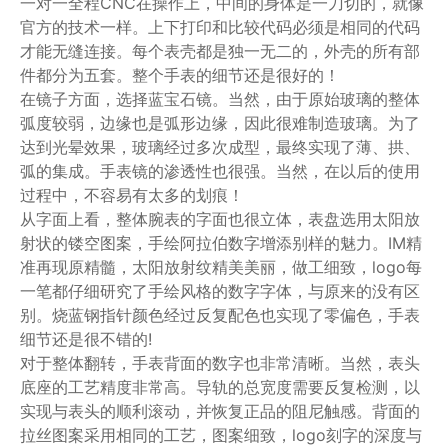
一对一全程CNC在操作上，中间的身体是一刀切的，就像
官方的技术一样。上下打印和比较代码必须是相同的代码
才能无缝连接。每个表壳都是独一无二的，外壳的所有部
件都分为五套。整个手表的细节还是很好的！
在镜子方面，选择蓝宝石镜。当然，由于原始玻璃的整体
弧度较弱，边缘也是弧形边缘，因此很难制造玻璃。为了
达到光晕效果，玻璃经过多次成型，最终实现了薄、拱、
弧的集成。手表镜的渗透性也很强。当然，在以后的使用
过程中，不容易有太多的划痕！
从字面上看，整体腕表的字面也很立体，表盘选用太阳放
射状的镂空图案，手绘阿拉伯数字增添别样的魅力。IM精
准再现原精髓，太阳放射纹精美美丽，做工细致，logo每
一笔都仔细研究了手绘风格的数字字体，与原来的没有区
别。烧蓝钢指针颜色经过反复配色也实现了零偏色，手表
细节还是很不错的!
对于整体翻转，手表背面的数字也非常清晰。当然，表头
底座的工艺精度非常高。导轨的总宽度需要反复检测，以
实现与表头的顺利滚动，并恢复正品的阻尼触感。背面的
拉丝图案采用相同的工艺，图案细致，logo刻字的深度与