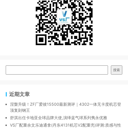
搜索
近期文章
涅槃升级！ZF厂爱彼15500最新测评｜4302一体无卡度机芯登
顶复刻钢王
舒淇出任卡地亚全球品牌大使,演绎蓝气球系列隽永优雅
VS厂配重余文乐迪通拿(丹东4131机芯V2配重壳)评测:质感与性