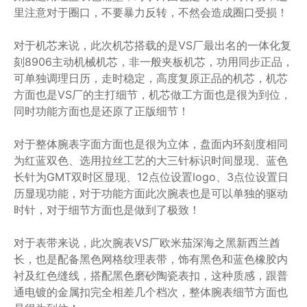
里注意对于圈口，不要暴力反转，不然会造成圈口受损！
对于机芯来说，此次机芯搭载的是VS厂最出名的一体化复
刻8906主动机械机芯，非一般夹板机芯，功用同步正品，
可单独调理日历，走时稳定，高度复原正品的机芯，机芯
方面也是VS厂的主打细节，机芯做工方面也是很为到位，
同时功能方面也是还原了正版细节！
对于整体腕表字面方面也是很为立体，盘面内环刻度相同
为红蓝双色、选用拉丝工艺的大三针标识时间显现、蓝色
长针为GMT双时区显现、12点位设置logo、3点位设置日
历显现功能，对于功能方面此次腕表也是可以单独的驱动
时针，对于细节方面也是做到了极致！
对于表带来说，此次腕表VS厂欧米茄深海之黑新西兰酋
长，也是配备黑色网格纹理表带，饰有黑色和蓝色橡胶内
衬及红色缝线，搭配黑色磨砂陶瓷表扣，这种质感，跟普
通电镀的金属扣完全相差几个档次，整体腕表细节方面也