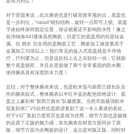
是很为到位！
对于背面来说，此次腕表也是打破背面常规的点，底盖也
是一步到位，“naiad”锁扣结构，旋转一点即可上锁。底盖
字体始终保持固定位置，保证锁紧还不影响防水性！像之
前沛纳海441通体虽然陶瓷，但是它的底盖用的却是钛金
属。但 酋长 完全用的是陶瓷工艺，陶瓷加工难度要高于
金属加工10倍以上！我们常见的旋入式底盖就是不停地
拧，拧到紧为止，但是这款扣上去之后轻轻一动，它就能
整个底盖锁死，并且在里面做了两个非常紧固的防水圈，
使得腕表具有深度防水力度！
总结：对于整体腕表来说，也是欧米茄与新西兰酋长队合
作的腕表款式，整体腕表以半红半蓝的配色惊艳设计、底
盖之上篆刻有“新西兰酋长”队徽图案。当然市面最强欧米
茄复刻表厂VS自然也是跟进复刻了这一令人着迷的表款，
对于VS厂复刻力度而言也是很为优秀，细节方面也是极致
的还原了正版的魅力感，首先腕表在材质方面同步了原
版，细节方面为全陶瓷的设计，这点是对版正版，同时对