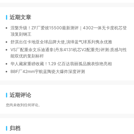
近期文章
涅槃升级！ZF厂爱彼15500最新测评｜4302一体无卡度机芯登
顶复刻钢王
舒淇出任卡地亚全球品牌大使,演绎蓝气球系列隽永优雅
VS厂配重余文乐迪通拿(丹东4131机芯V2配重壳)评测:质感与性
能双优的复刻标杆
华人藏家重磅收藏！1.29 亿百达翡丽孤品腕表惊艳亮相
BBF厂42mm宇航蓝陶瓷大爆炸深度评测
近期评论
您尚未收到任何评论。
归档