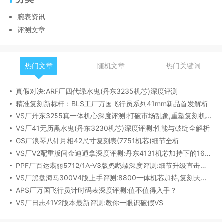
腕表资讯
评测文章
热门文章
随机文章
热门关键词
真假对决:ARF厂四代绿水鬼(丹东3235机芯)深度评测
精准复刻新标杆：BLS工厂万国飞行员系列41mm新品首发解析
VS厂丹东3255真一体机心深度评测:打破市场乱象,重塑复刻机芯新标杆​
VS厂41无历黑水鬼(丹东3230机芯)深度评测:性能与破绽全解析
GS厂浪琴八针月相42尺寸复刻表(7751机芯)细节全析
VS厂V2配重版间金迪通拿深度评测:丹东4131机芯加持下的165克精密之作​
PPF厂百达翡丽5712/1A-V3版鹦鹉螺深度评测:细节升级直击正品
VS厂黑盘海马300V4版上手评测:8800一体机芯加持,复刻天花板实至名归?
APS厂万国飞行员计时码表深度评测:值不值得入手？
VS厂日志41V2版本最新评测:教你一眼识破假VS