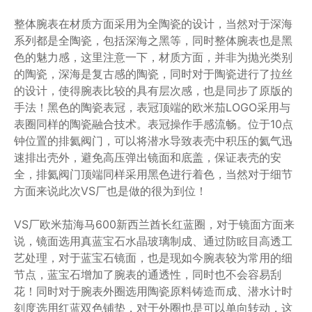
整体腕表在材质方面采用为全陶瓷的设计，当然对于深海
系列都是全陶瓷，包括深海之黑等，同时整体腕表也是黑
色的魅力感，这里注意一下，材质方面，并非为抛光类别
的陶瓷，深海是复古感的陶瓷，同时对于陶瓷进行了拉丝
的设计，使得腕表比较的具有层次感，也是同步了原版的
手法！黑色的陶瓷表冠，表冠顶端的欧米茄LOGO采用与
表圈同样的陶瓷融合技术。表冠操作手感流畅。位于10点
钟位置的排氦阀门，可以将潜水导致表壳中积压的氦气迅
速排出壳外，避免高压弹出镜面和底盖，保证表壳的安
全，排氦阀门顶端同样采用黑色进行着色，当然对于细节
方面来说此次VS厂也是做的很为到位！
VS厂欧米茄海马600新西兰酋长红蓝圈，对于镜面方面来
说，镜面选用真蓝宝石水晶玻璃制成、通过防眩目高透工
艺处理，对于蓝宝石镜面，也是现如今腕表较为常用的细
节点，蓝宝石增加了腕表的通透性，同时也不会容易刮
花！同时对于腕表外圈选用陶瓷原料铸造而成、潜水计时
刻度选用红蓝双色铺垫，对于外圈也是可以单向转动，这