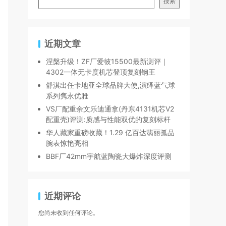
搜索
近期文章
涅槃升级！ZF厂爱彼15500最新测评｜
4302一体无卡度机芯登顶复刻钢王
舒淇出任卡地亚全球品牌大使,演绎蓝气球
系列隽永优雅
VS厂配重余文乐迪通拿(丹东4131机芯V2
配重壳)评测:质感与性能双优的复刻标杆
华人藏家重磅收藏！1.29 亿百达翡丽孤品
腕表惊艳亮相
BBF厂42mm宇航蓝陶瓷大爆炸深度评测
近期评论
您尚未收到任何评论。