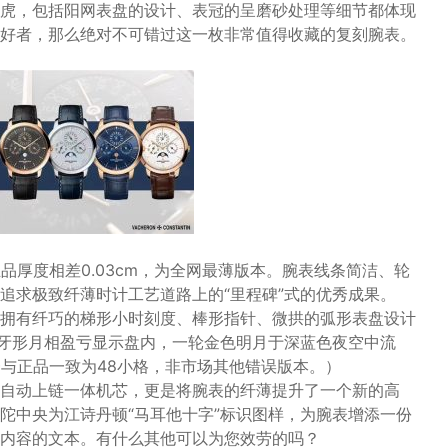
虎，包括阳网表盘的设计、表冠的呈磨砂处理等细节都体现
好者，那么绝对不可错过这一枚非常值得收藏的复刻腕表。
正品厚度相差0.03cm，为全网最薄版本。腕表线条简洁、轮
追求极致纤薄时计工艺道路上的“里程碑”式的优秀成果。
拥有纤巧的梯形小时刻度、棒形指针、微拱的弧形表盘设计
月牙形月相盈亏显示盘内，一轮金色明月于深蓝色夜空中流
一与正品一致为48小格，非市场其他错误版本。）
20 QP自动上链一体机芯，更是将腕表的纤薄提升了一个新的高
陀中央为江诗丹顿“马耳他十字”标识图样，为腕表增添一份
内容的文本。有什么其他可以为您效劳的吗？