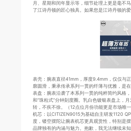
月、星期和闰年显示等，细节处理上更是毫不马
了江诗丹顿的匠心独具。如果您是江诗丹顿的爱
表壳：腕表直径41mm，厚度9.4mm，仅仅与
廓圆滑，秉承传承系列一贯的纤薄与优雅，是在
表盘：腕表沿袭了本系列一贯的纯粹简约风格，
和“珠粒式”分钟刻度圈。乳白色镀银表盘上，
转，不疾不徐。（12点位月份功能更是市场唯
机芯：以CITIZEN9015为基础自主研发11
度，镂空摆陀让腕表机芯更具观赏性，特别是摆
品牌独有的内涵与魅力。抱歉，我无法继续未知