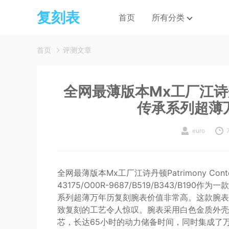
复刻表
首页
所有分类
首页
评测文章
全网最薄版本Mx工厂江诗丹顿Pa
传承系列超薄
euro
全网最薄版本Mx工厂江诗丹顿Patrimony Co
43175/O00R-9687/B519/B343/B190作
系列超薄万年历复刻腕表价值非常高。这款腕表
致复刻的工艺令人惊叹。腕表采用白色金质外壳，
芯，长达65小时的动力储备时间，同时集成了