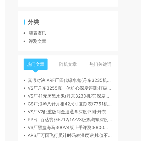
分类
腕表资讯
评测文章
热门文章
随机文章
热门关键词
真假对决:ARF厂四代绿水鬼(丹东3235机芯)深度评测
VS厂丹东3255真一体机心深度评测:打破市场乱象,重塑复刻机芯新标杆​
VS厂41无历黑水鬼(丹东3230机芯)深度评测:性能与破绽全解析
GS厂浪琴八针月相42尺寸复刻表(7751机芯)细节全析
VS厂V2配重版间金迪通拿深度评测:丹东4131机芯加持下的165克精密之作​
PPF厂百达翡丽5712/1A-V3版鹦鹉螺深度评测:细节升级直击正品
VS厂黑盘海马300V4版上手评测:8800一体机芯加持,复刻天花板实至名归?
APS厂万国飞行员计时码表深度评测:值不值得入手？