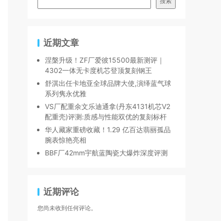
搜索
近期文章
涅槃升级！ZF厂爱彼15500最新测评｜
4302一体无卡度机芯登顶复刻钢王
舒淇出任卡地亚全球品牌大使,演绎蓝气球
系列隽永优雅
VS厂配重余文乐迪通拿(丹东4131机芯V2
配重壳)评测:质感与性能双优的复刻标杆
华人藏家重磅收藏！1.29 亿百达翡丽孤品
腕表惊艳亮相
BBF厂42mm宇航蓝陶瓷大爆炸深度评测
近期评论
您尚未收到任何评论。