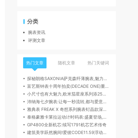
分类
腕表资讯
评测文章
热门文章
随机文章
热门关键词
探秘朗格SAXONIA萨克森纤薄腕表,魅力究竟何在？
富艺斯钟表十周年拍卖(DECADE ONE)重磅登场:首枚百达翡丽1518精钢腕表领衔呈献
小尺寸也有大魅力,欧米茄星座系列添25mm/28mm新作,精致感拉满
沛纳海七夕腕表:让每一秒流转,都与爱意同行
雅典表 FREAK X 奇想系列腕表钌晶款深度解读​
泰格豪雅卡莱拉运动计时码表:盛夏登场,精密机械诠释极速魅力
GP4800全新机芯:续写1791机芯艺术传奇
建筑美学跃然腕间!爱彼CODE11.59浮动陀飞轮镂空表,解锁时间律动新形态