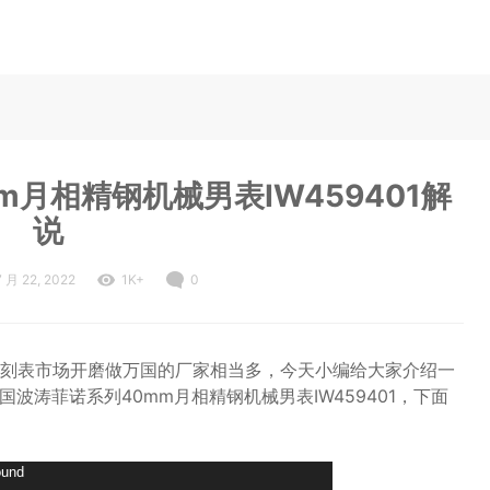
m月相精钢机械男表IW459401解
说
7 月 22, 2022
1K+
0
刻表市场开磨做万国的厂家相当多，今天小编给大家介绍一
波涛菲诺系列40mm月相精钢机械男表IW459401，下面
ound