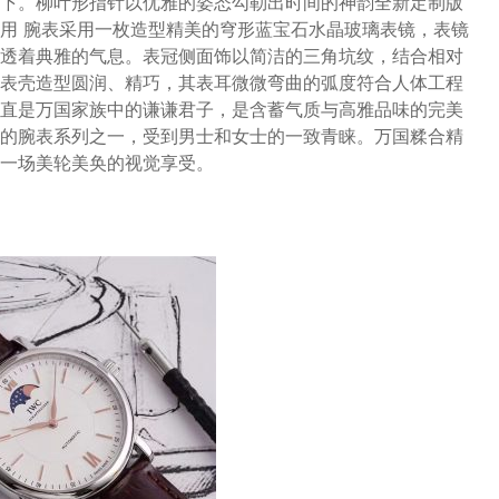
下。柳叶形指针以优雅的姿态勾勒出时间的神韵全新定制版
用 腕表采用一枚造型精美的穹形蓝宝石水晶玻璃表镜，表镜
透着典雅的气息。表冠侧面饰以简洁的三角坑纹，结合相对
表壳造型圆润、精巧，其表耳微微弯曲的弧度符合人体工程
直是万国家族中的谦谦君子，是含蓄气质与高雅品味的完美
的腕表系列之一，受到男士和女士的一致青睐。万国糅合精
一场美轮美奂的视觉享受。