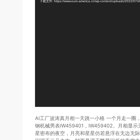
下载文件: https://www.euro-america.cn/wp-content/uploads/2022/0
频
播
放
器
AI工厂波涛真月相一天跳一小格 一个月走一圈
钢机械男表IW459401，IW459402。
星密布的夜空，月亮和星星仿若悬浮在无边无际