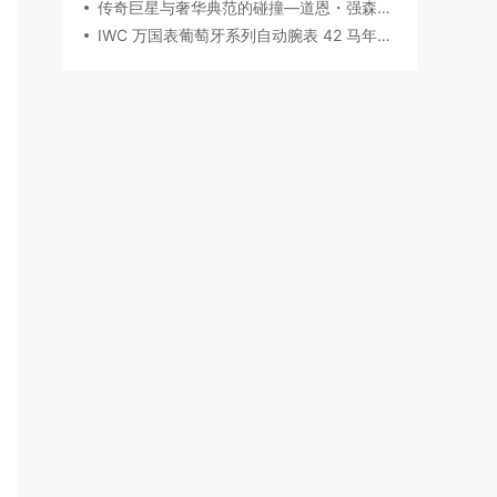
传奇巨星与奢华典范的碰撞—道恩・强森佩戴 Chopard萧邦腕表珠宝亮相威尼斯电影节
IWC 万国表葡萄牙系列自动腕表 42 马年特别版：以时计之美，致敬农历新年​