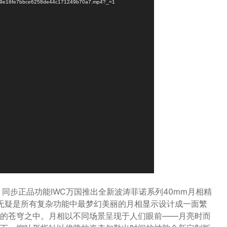
7/d9e16fe7bbce6258de44c171249b70a7.mp4?_=1
，同步正品功能IWC万国推出全新波涛菲诺系列40mm月相精
月相显示无疑是所有复杂功能中最梦幻美丽的月相显示设计成一面繁
的苍穹之中。月相以不同场景呈现于人们眼前——月亮时而