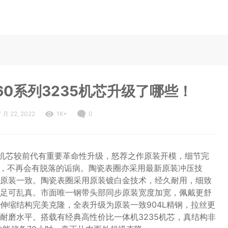
26660系列3235机芯升级了哪些！
7 月 22, 2022
1K+
0
机3235机芯较前代有重要革命性升级，怒荐之作原装开模，细节完
水，不再会有脱落的诟病。陶瓷表圈亦采用最新原装冲压技
原装一致。陶瓷表圈采用原装镀白金技术，经久耐用，细致
足可乱真。市面唯一钢带头部同步原装宽度加宽，佩戴更舒
伸缩结构完美克隆，全表升级为原装一致904L精钢，拉丝更
耐磨水平。搭载有经典高性价比一体机3235机芯，真结构非