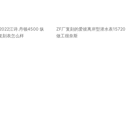
ry2022江诗.丹顿4500 纵
ZF厂复刻的爱彼离岸型潜水表15720
复刻表怎么样
做工很奈斯