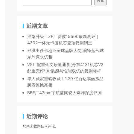
搜索
近期文章
涅槃升级！ZF厂爱彼15500最新测评｜
4302一体无卡度机芯登顶复刻钢王
舒淇出任卡地亚全球品牌大使,演绎蓝气球
系列隽永优雅
VS厂配重余文乐迪通拿(丹东4131机芯V2
配重壳)评测:质感与性能双优的复刻标杆
华人藏家重磅收藏！1.29 亿百达翡丽孤品
腕表惊艳亮相
BBF厂42mm宇航蓝陶瓷大爆炸深度评测
近期评论
您尚未收到任何评论。