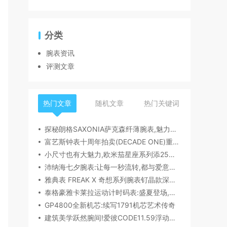
分类
腕表资讯
评测文章
热门文章
随机文章
热门关键词
探秘朗格SAXONIA萨克森纤薄腕表,魅力究竟何在？
富艺斯钟表十周年拍卖(DECADE ONE)重磅登场:首枚百达翡丽1518精钢腕表领衔呈献
小尺寸也有大魅力,欧米茄星座系列添25mm/28mm新作,精致感拉满
沛纳海七夕腕表:让每一秒流转,都与爱意同行
雅典表 FREAK X 奇想系列腕表钌晶款深度解读​
泰格豪雅卡莱拉运动计时码表:盛夏登场,精密机械诠释极速魅力
GP4800全新机芯:续写1791机芯艺术传奇
建筑美学跃然腕间!爱彼CODE11.59浮动陀飞轮镂空表,解锁时间律动新形态