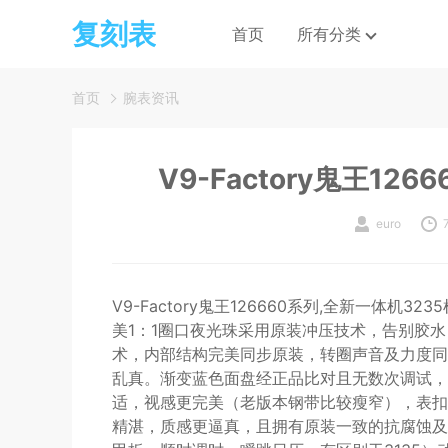
复刻表
首页
所有分类
首页
腕表资讯
V9-Factory鬼王1
euro
V9-Factory鬼王126660系列,全新一体
美1：1圈口夜光珠采用原装冲压技术，告别胶
术，内部结构完美同步原装，转圈声音及力度同
乱真。渐变蓝色面盘经正品比对且无数次调试，
适，视感更完美（老版本钢带比较瘦窄），表扣
精湛，质感更逼真，且拥有原装一致的抗腐蚀及