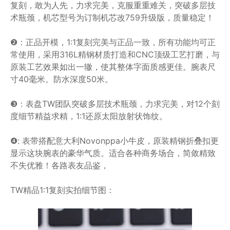
复刻，敢为人先，力求完美，克服重重难关，突破多层技
术瓶颈，机芯型号为订制机芯改759升级版，质量稳定！
❷：正品开模，1:1复刻完美与正品一致，所有功能均可正
常使用，采用316L精钢材质打造和CNC顶级工艺打磨，与
原装工艺效果如出一辙，使其整体字面质感更佳。腕表尺
寸40毫米。防水深度50米。
❸：表盘TW团队突破多层技术瓶颈，力求完美，对12个刻
度细节精益求精，1:1还原太阳放射状饰纹。
❹: 表带搭配意大利Novonppa小牛皮，原装精钢折叠扣更
显示这块腕表的豪华气质。适合各种商务场合，简敛精致
不失优雅！各路表友品鉴，
TW精品1:1复刻实拍细节图：