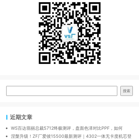
搜索
近期文章
WS百达翡丽总裁5712终极测评，盘面色泽对比PPF，如何
涅槃升级！ZF厂爱彼15500最新测评｜4302一体无卡度机芯登