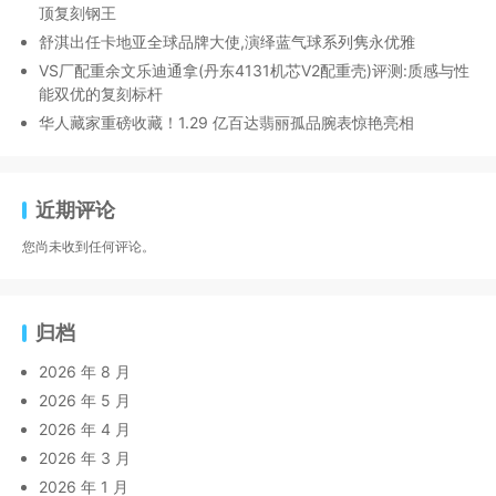
顶复刻钢王
舒淇出任卡地亚全球品牌大使,演绎蓝气球系列隽永优雅
VS厂配重余文乐迪通拿(丹东4131机芯V2配重壳)评测:质感与性
能双优的复刻标杆
华人藏家重磅收藏！1.29 亿百达翡丽孤品腕表惊艳亮相
近期评论
您尚未收到任何评论。
归档
2026 年 8 月
2026 年 5 月
2026 年 4 月
2026 年 3 月
2026 年 1 月