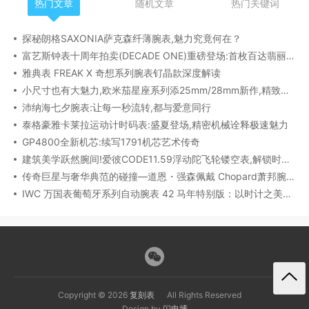
热门文章
随机文章
热门关键词
探秘朗格SAXONIA萨克森纤薄腕表,魅力究竟何在？
富艺斯钟表十周年拍卖(DECADE ONE)重磅登场:首枚百达翡丽1518精钢腕表领衔呈献
雅典表 FREAK X 奇想系列腕表钌晶款深度解读​
小尺寸也有大魅力,欧米茄星座系列添25mm/28mm新作,精致感拉满
沛纳海七夕腕表:让每一秒流转,都与爱意同行
泰格豪雅卡莱拉运动计时码表:盛夏登场,精密机械诠释极速魅力
GP4800全新机芯:续写1791机芯艺术传奇
建筑美学跃然腕间!爱彼CODE11.59浮动陀飞轮镂空表,解锁时间律动新形态
传奇巨星与奢华典范的碰撞—道恩・强森佩戴 Chopard萧邦腕表珠宝亮相威尼斯电影节
IWC 万国表葡萄牙系列自动腕表 42 马年特别版：以时计之美，致敬农历新年​
Copyright © 2026
复刻表
All Rights Reserved
Design by
闪电博