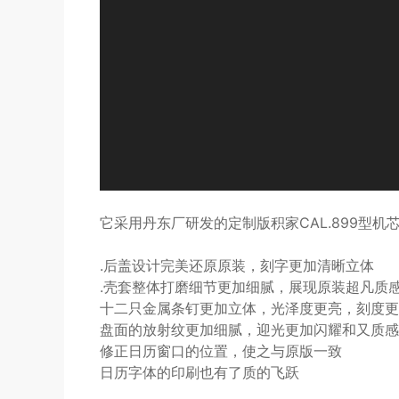
它采用丹东厂研发的定制版积家CAL.899型机芯
.后盖设计完美还原原装，刻字更加清晰立体
.壳套整体打磨细节更加细腻，展现原装超凡质
十二只金属条钉更加立体，光泽度更亮，刻度更
盘面的放射纹更加细腻，迎光更加闪耀和又质感
修正日历窗口的位置，使之与原版一致
日历字体的印刷也有了质的飞跃