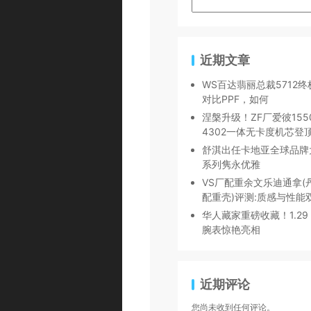
近期文章
WS百达翡丽总裁5712
对比PPF，如何
涅槃升级！ZF厂爱彼15
4302一体无卡度机芯登
舒淇出任卡地亚全球品牌
系列隽永优雅
VS厂配重余文乐迪通拿(丹
配重壳)评测:质感与性能
华人藏家重磅收藏！1.2
腕表惊艳亮相
近期评论
您尚未收到任何评论。