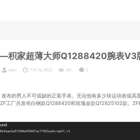
—积家超薄大师Q1288420腕表V
euro
7 月 15, 2022
4K+
0
2018年，发布的男人不可或缺的正装手表。无论他有多少块运动表或
工厂共发布白钢款Q1288420和玫瑰金款Q12825102款。
ound
7/d6b3aae2a57298d4f3467ac77f02ea2e.mp4?_=1