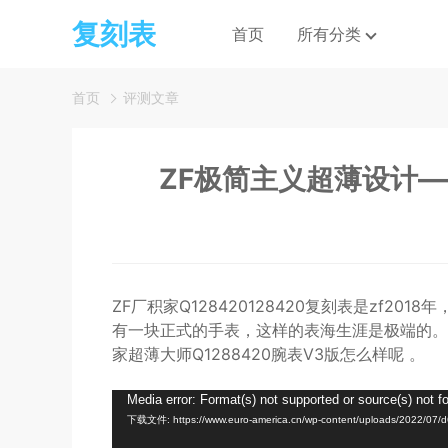
复刻表
首页
所有分类
首页
评测文章
ZF极简主义超薄设计—
ZF厂积家Q128420128420复刻表是zf
有一块正式的手表，这样的表海生涯是极端的。ZF
家超薄大师Q1288420腕表V3版怎么样呢 。
视
Media error: Format(s) not supported or source(s) not f
下载文件: https://www.euro-america.cn/wp-content/uploads/2022/0
频