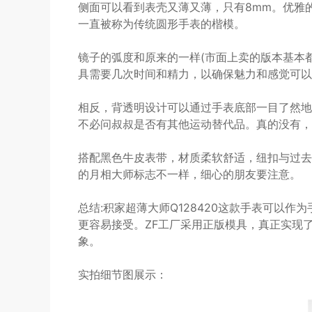
侧面可以看到表壳又薄又薄，只有8mm。优雅的
一直被称为传统圆形手表的楷模。
镜子的弧度和原来的一样(市面上卖的版本基本
具需要几次时间和精力，以确保魅力和感觉可以
相反，背透明设计可以通过手表底部一目了然地
不必问叔叔是否有其他运动替代品。真的没有，因
搭配黑色牛皮表带，材质柔软舒适，纽扣与过去
的月相大师标志不一样，细心的朋友要注意。
总结:积家超薄大师Q128420这款手表可以
更容易接受。ZF工厂采用正版模具，真正实现
象。
实拍细节图展示：