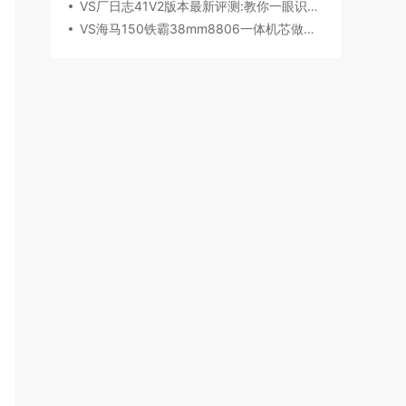
VS厂日志41V2版本最新评测:教你一眼识破假VS
VS海马150铁霸38mm8806一体机芯做工细节深度评测