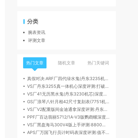
分类
腕表资讯
评测文章
热门文章
随机文章
热门关键词
真假对决:ARF厂四代绿水鬼(丹东3235机芯)深度评测
VS厂丹东3255真一体机心深度评测:打破市场乱象,重塑复刻机芯新标杆​
VS厂41无历黑水鬼(丹东3230机芯)深度评测:性能与破绽全解析
GS厂浪琴八针月相42尺寸复刻表(7751机芯)细节全析
VS厂V2配重版间金迪通拿深度评测:丹东4131机芯加持下的165克精密之作​
PPF厂百达翡丽5712/1A-V3版鹦鹉螺深度评测:细节升级直击正品
VS厂黑盘海马300V4版上手评测:8800一体机芯加持,复刻天花板实至名归?
APS厂万国飞行员计时码表深度评测:值不值得入手？