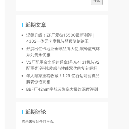
搜索
近期文章
涅槃升级！ZF厂爱彼15500最新测评｜
4302一体无卡度机芯登顶复刻钢王
舒淇出任卡地亚全球品牌大使,演绎蓝气球
系列隽永优雅
VS厂配重余文乐迪通拿(丹东4131机芯V2
配重壳)评测:质感与性能双优的复刻标杆
华人藏家重磅收藏！1.29 亿百达翡丽孤品
腕表惊艳亮相
BBF厂42mm宇航蓝陶瓷大爆炸深度评测
近期评论
您尚未收到任何评论。