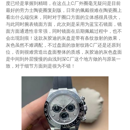
度已经是掌握到精睛，在这点上C厂外圈毫无疑问是目前
最好的劳力士陶瓷圈复刻版，日常的佩戴很难在陶瓷圈上
看出什么端倪来，同时对于圈口方面的立体感很具强大，
与此同时腕表镜面方面，此次则是采用为蓝宝石镜面，镜
面方面通透性非常强，同时镜面在后期佩戴过程中，也不
会出现刮痕！这款灰胶迪的灰盘是带有条纹放射的效果，
灰色虽然不难调配，不过盘面的放射纹路C厂还是还原到
位，否则很难营造出盘面整体的质感，灰胶迪的灰色盘面
是中间到外层慢慢的由浅到深C厂这个地方做的与原装一
致，对于细节方面则是很为不错！