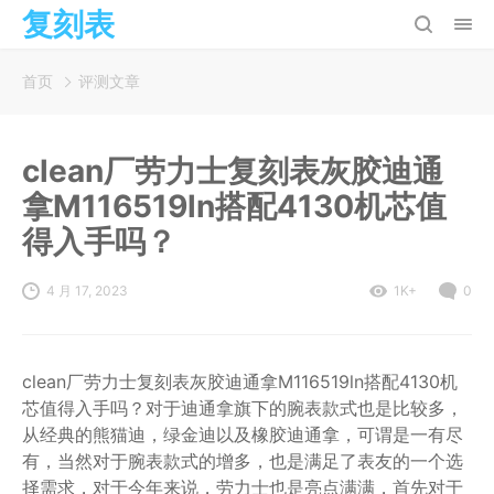
复刻表
首页
评测文章
clean厂劳力士复刻表灰胶迪通
拿M116519ln搭配4130机芯值
得入手吗？
4 月 17, 2023
1K+
0
clean厂劳力士复刻表灰胶迪通拿M116519ln搭配4130机
芯值得入手吗？对于迪通拿旗下的腕表款式也是比较多，
从经典的熊猫迪，绿金迪以及橡胶迪通拿，可谓是一有尽
有，当然对于腕表款式的增多，也是满足了表友的一个选
择需求，对于今年来说，劳力士也是亮点满满，首先对于