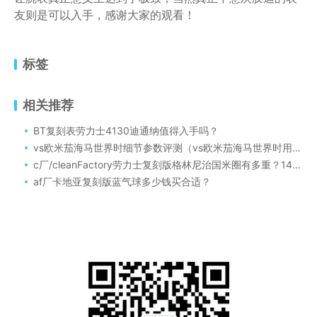
友则是可以入手，感谢大家的观看！
标签
相关推荐
BT复刻表劳力士4130迪通纳值得入手吗？
vs欧米茄海马世界时细节参数评测（vs欧米茄海马世界时用哪款机芯改的8938呢）
c厂/cleanFactory劳力士复刻版格林尼治国米圈有多重？140g吗？
af厂卡地亚复刻版蓝气球多少钱买合适？