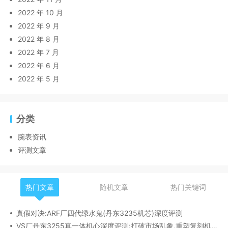
2022 年 10 月
2022 年 9 月
2022 年 8 月
2022 年 7 月
2022 年 6 月
2022 年 5 月
分类
腕表资讯
评测文章
热门文章
随机文章
热门关键词
真假对决:ARF厂四代绿水鬼(丹东3235机芯)深度评测
VS厂丹东3255真一体机心深度评测:打破市场乱象,重塑复刻机芯新标杆​