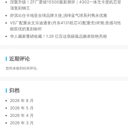
涅槃升级！ZF厂爱彼15500最新测评｜4302一体无卡度机芯登
顶复刻钢王
舒淇出任卡地亚全球品牌大使,演绎蓝气球系列隽永优雅
VS厂配重余文乐迪通拿(丹东4131机芯V2配重壳)评测:质感与性
能双优的复刻标杆
华人藏家重磅收藏！1.29 亿百达翡丽孤品腕表惊艳亮相
近期评论
您尚未收到任何评论。
归档
2026 年 8 月
2026 年 5 月
2026 年 4 月
2026 年 3 月