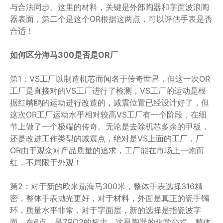
与合法同步。这里的材料，关键是外部陶器和字面波浪陶
器表面，第二个是这个OR根据这两点，可以评估手表是否
合适！
如何区分海马300是否是OR厂
第1：VS工厂以制造机芯而闻名于传奇世界，但这一次OR
工厂是直接对的VS工厂进行了检测，VS工厂的运动是根
据红嘴鸥的运动进行改造的，减震位置已经设计好了，但
这次OR工厂运动水平相对较高VS工厂有一个阶段，在细
节上做了一个极端的传奇。无论是去除机芯多余的甲板，
还是改进工作类型的减震点，绝对是VS上面的工厂，厂
OR由于观众对产品质量的追求，工厂能在市场上一炮而
红，不局限于外观！
第2：对于新的欧米茄海马300米，整体手表选择316精
密，整体手表抛光更好，对于材料，外面是真正的瓷手镯
环，质量水平非常，对于字面层，新的选择是指瓷波字
面，在6点，是ZRO2的标志，这是陶器的化学公式，整体