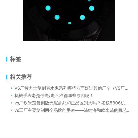
标签
相关推荐
VS厂劳力士复刻表水鬼系列哪些方面好过其他厂？（VS厂复刻手表质量如何）
机械手表老是停走/走不准都哪些原因呢！
vs厂欧米茄复刻版无暇赴死和正品区别大吗？搭载8806机芯后会如何呢！
vs工厂主要复制两个品牌的手表——沛纳海和欧米茄的机芯有哪些呢！