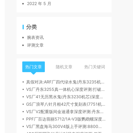
2022 年 5 月
分类
腕表资讯
评测文章
热门文章
随机文章
热门关键词
真假对决:ARF厂四代绿水鬼(丹东3235机芯)深度评测
VS厂丹东3255真一体机心深度评测:打破市场乱象,重塑复刻机芯新标杆​
VS厂41无历黑水鬼(丹东3230机芯)深度评测:性能与破绽全解析
GS厂浪琴八针月相42尺寸复刻表(7751机芯)细节全析
VS厂V2配重版间金迪通拿深度评测:丹东4131机芯加持下的165克精密之作​
PPF厂百达翡丽5712/1A-V3版鹦鹉螺深度评测:细节升级直击正品
VS厂黑盘海马300V4版上手评测:8800一体机芯加持,复刻天花板实至名归?