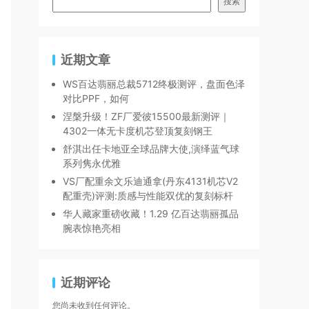
搜索
近期文章
WS百达翡丽总裁5712终极测评，盘面色泽
对比PPF，如何
涅槃升级！ZF厂爱彼15500最新测评｜
4302一体无卡度机芯登顶复刻钢王
舒淇出任卡地亚全球品牌大使,演绎蓝气球
系列隽永优雅
VS厂配重余文乐迪通拿(丹东4131机芯V2
配重壳)评测:质感与性能双优的复刻标杆
华人藏家重磅收藏！1.29 亿百达翡丽孤品
腕表惊艳亮相
近期评论
您尚未收到任何评论。