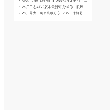
APS厂万国飞行员计时码表深度评测:值不值得入手？
VS厂日志41V2版本最新评测:教你一眼识破假VS
VS厂劳力士腕表搭载丹东3235一体机芯深度评测