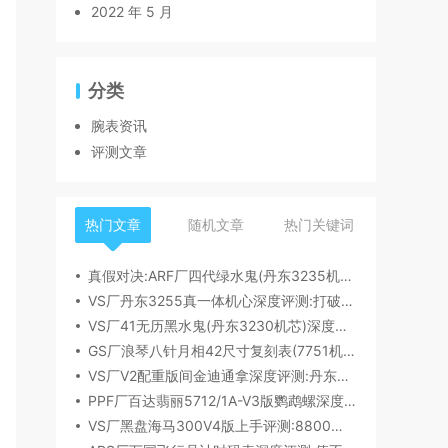
2022 年 5 月
分类
腕表资讯
评测文章
热门文章
随机文章
热门关键词
真假对决:ARF厂四代绿水鬼(丹东3235机芯)深度评测
VS厂丹东3255真一体机心深度评测:打破市场乱象,重塑复刻机芯新标杆​
VS厂41无历黑水鬼(丹东3230机芯)深度评测:性能与破绽全解析
GS厂浪琴八针月相42尺寸复刻表(7751机芯)细节全析
VS厂V2配重版间金迪通拿深度评测:丹东4131机芯加持下的165克精密之作​
PPF厂百达翡丽5712/1A-V3版鹦鹉螺深度评测:细节升级直击正品
VS厂黑盘海马300V4版上手评测:8800一体机芯加持,复刻天花板实至名归?