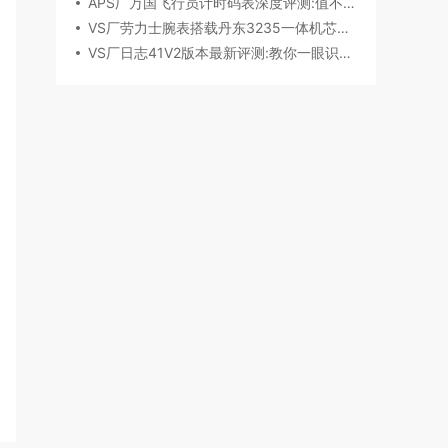
APS厂万国飞行员计时码表深度评测:值不值得入手？
VS厂劳力士腕表搭载丹东3235一体机芯深度评测
VS厂日志41V2版本最新评测:教你一眼识破假VS