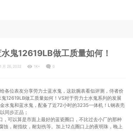
水鬼12619LB做工质量如何！
1 月 26, 2022
1K+
0
给各位表友分享劳力士蓝水鬼，这款腕表看似评测，侍者价
12619LB做工质量如何！VS对于劳力士水鬼系列的发展
水鬼和蓝水鬼，配备了近72小时的3235一体机！L钢表壳
以同步正品；
厂的圈口，可以算是市面上最好的蓝瓷圈口，不比过去小厂的那种
腐蚀，耐指纹，耐划伤等。加上12点圈口上的夜明珠，晚上