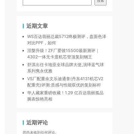
搜索
近期文章
WS百达翡丽总裁5712终极测评，盘面色泽
对比PPF，如何
涅槃升级！ZF厂爱彼15500最新测评｜
4302一体无卡度机芯登顶复刻钢王
舒淇出任卡地亚全球品牌大使,演绎蓝气球
系列隽永优雅
VS厂配重余文乐迪通拿(丹东4131机芯V2
配重壳)评测:质感与性能双优的复刻标杆
华人藏家重磅收藏！1.29 亿百达翡丽孤品
腕表惊艳亮相
近期评论
您尚未收到任何评论。