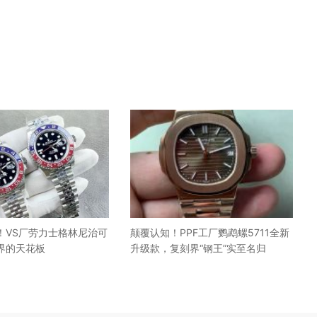
！VS厂劳力士格林尼治可
颠覆认知！PPF工厂鹦鹉螺5711全新
界的天花板
升级款，复刻界“钢王”实至名归