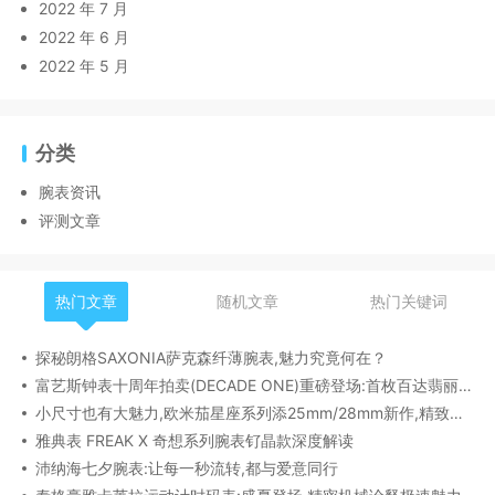
2022 年 7 月
2022 年 6 月
2022 年 5 月
分类
腕表资讯
评测文章
热门文章
随机文章
热门关键词
探秘朗格SAXONIA萨克森纤薄腕表,魅力究竟何在？
富艺斯钟表十周年拍卖(DECADE ONE)重磅登场:首枚百达翡丽1518精钢腕表领衔呈献
小尺寸也有大魅力,欧米茄星座系列添25mm/28mm新作,精致感拉满
雅典表 FREAK X 奇想系列腕表钌晶款深度解读​
沛纳海七夕腕表:让每一秒流转,都与爱意同行