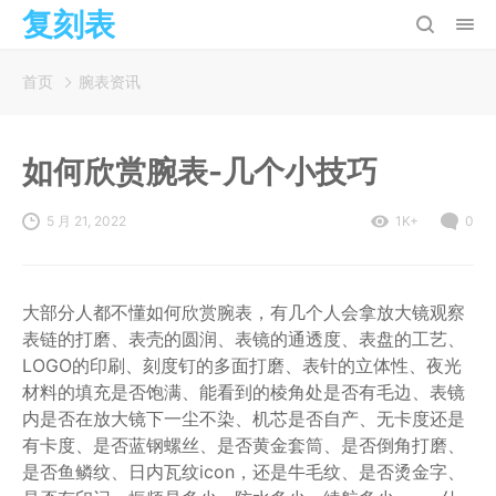
复刻表
首页
腕表资讯
如何欣赏腕表-几个小技巧
5 月 21, 2022
1K+
0
大部分人都不懂如何欣赏腕表，有几个人会拿放大镜观察
表链的打磨、表壳的圆润、表镜的通透度、表盘的工艺、
LOGO的印刷、刻度钉的多面打磨、表针的立体性、夜光
材料的填充是否饱满、能看到的棱角处是否有毛边、表镜
内是否在放大镜下一尘不染、机芯是否自产、无卡度还是
有卡度、是否蓝钢螺丝、是否黄金套筒、是否倒角打磨、
是否鱼鳞纹、日内瓦纹icon，还是牛毛纹、是否烫金字、