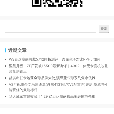
搜索
近期文章
WS百达翡丽总裁5712终极测评，盘面色泽对比PPF，如何
涅槃升级！ZF厂爱彼15500最新测评｜4302一体无卡度机芯登
顶复刻钢王
舒淇出任卡地亚全球品牌大使,演绎蓝气球系列隽永优雅
VS厂配重余文乐迪通拿(丹东4131机芯V2配重壳)评测:质感与性
能双优的复刻标杆
华人藏家重磅收藏！1.29 亿百达翡丽孤品腕表惊艳亮相