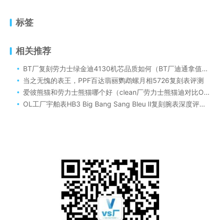
标签
相关推荐
BT厂复刻劳力士绿金迪4130机芯品质如何（BT厂迪通拿值得入手吗）
当之无愧的表王，PPF百达翡丽鹦鹉螺月相5726复刻表评测
爱彼熊猫和劳力士熊猫哪个好（clean厂劳力士熊猫迪对比OM厂爱彼熊猫26331）
OL工厂宇舶表HB3 Big Bang Sang Bleu Ⅱ复刻腕表深度评测：致敬经典的卓越之作！