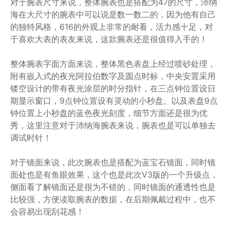
对于腕表尺寸来说，整体腕表也是搭配为47的尺寸，沛纳
海在大尺寸的腕表中可以说是数一数二的，因为他有自己
的独特风格，616的外观上非常的耐看，活力感十足，对
于喜欢大表的表友来说，这款腕表还是很值得入手的！
整体腕表字面方面来说，整体黑色表盘上经过喷砂处理，
附有嵌入式的夜光阿拉伯数字及圆点时标，中央安置采用
镂空设计的带有夜光涂层的时分指针，在三点钟位置设日
期显示窗口，9点钟位置设有灵动的小秒盘。以及表盘9点
钟位置上小秒盘的蓝色夜光刻度，细节方面还是很为优
秀，这里注意对于沛纳海腕表来说，腕表也是可以单独去
调试时针！
对于镜面来说，此次腕表也是搭配为蓝宝石镜面，同时镜
面处也是有鱼眼效果，这个也是此次V3版的一个升级点，
侧面看了解镜面还是很为不错的，同时镜面的通透性也是
比较强，方便读取腕表的数据，在后期佩戴过程中，也不
会容易出现刮花感！