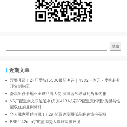
搜索
近期文章
涅槃升级！ZF厂爱彼15500最新测评｜4302一体无卡度机芯登
顶复刻钢王
舒淇出任卡地亚全球品牌大使,演绎蓝气球系列隽永优雅
VS厂配重余文乐迪通拿(丹东4131机芯V2配重壳)评测:质感与性
能双优的复刻标杆
华人藏家重磅收藏！1.29 亿百达翡丽孤品腕表惊艳亮相
BBF厂42mm宇航蓝陶瓷大爆炸深度评测