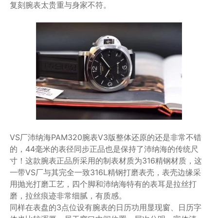
复刻腕表太贵重与身家不符。
VS厂沛纳海PAM320腕表V3版整体还原的还是非常不错
的，44毫米的表径同步正品也是保持了沛纳海的传统尺
寸！这款腕表正品所采用的制表材质为316精钢材质，这
一带VS厂与其完全一致316L精钢打磨表壳，表壳边缘采
用抛光打磨工艺，四个脚和沛纳海特有的表耳是拉丝打
磨，拉丝痕迹非常细腻，有质感。
同样在表盘的3点位设有腕表的日历功用显现窗、日历字