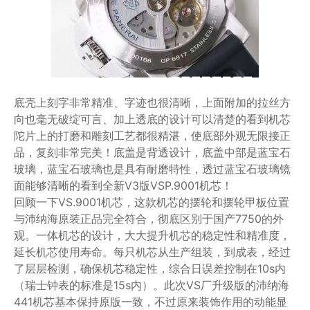
底壳上刻字非常精准、字迹也很清晰，上面附加的拉丝方
向也毫无破绽可言、加上透底的设计可以清楚的看到机芯
陀片上的打磨和雕刻工艺都很精湛，使底部外观无限接正
品，复刻非常完美！底盖是背透设计，底盖中部是蓝宝石
玻璃，蓝宝石玻璃也是具有耐磨特性，透过蓝宝石玻璃镜
面能够清晰的看到全新V3版VSP.9001机芯！
回顾一下VS.9001机芯，这款机芯的摆轮和摆轮甲板位置
与沛纳海原装正品完全符合，彻底区别于国产7750的外
观。一体机芯的设计，大大提升机芯的稳定性和精准度，
延长机芯使用寿命。每只机芯从生产组装，到成表，经过
了层层检测，确保机芯稳定性，综合日误差控制在10s内
（瑞士钟表的标准是15s内）。此次VS厂升级版的沛纳海
441机芯基本保持原版一致，不过原来装饰作用的​动能显