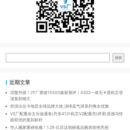
搜索
近期文章
涅槃升级！ZF厂爱彼15500最新测评｜4302一体无卡度机芯登
顶复刻钢王
舒淇出任卡地亚全球品牌大使,演绎蓝气球系列隽永优雅
VS厂配重余文乐迪通拿(丹东4131机芯V2配重壳)评测:质感与性
能双优的复刻标杆
华人藏家重磅收藏！1.29 亿百达翡丽孤品腕表惊艳亮相