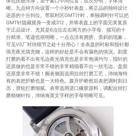
体也比较浑厚，居于窗口中间位置，层次分明，字体清
晰。九点钟方向设置一个小秒针表盘，将正品的独特设计
还原的十分到位。带双时区GMT计时，单独调时针可以把
GMT针隐藏摇身一变成312，并将表盘上的字面完美复原
于正品设计、尤其是6点位左右两方的小字母、描写的十
分精准、笔迹也很明晰，一点点没有拥挤、歪斜的现象，
可见VS厂对待细节之处十分用心！全表盘的时标和指针都
填充夜光填充物，这样的好处是不会有漏色的情况。刻度
打磨的看不出有毛边夜光填充也是非常饱满均匀，指针的
还原做的也是非常不错的非常精细看不出一丝毛边。盘面
还原度非常不错！腕表侧面选用拉丝打磨工艺，沛纳海特
有的表把护桥也是一大特色。拨开护桥然后表把调时刻日
历，滑轮打磨细腻。表带选用进口橡胶原料，调配拉丝打
磨精钢针扣，沛纳海英文字样的字母明晰可见。