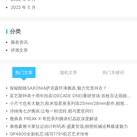
2022 年 5 月
分类
腕表资讯
评测文章
热门文章
随机文章
热门关键词
探秘朗格SAXONIA萨克森纤薄腕表,魅力究竟何在？
富艺斯钟表十周年拍卖(DECADE ONE)重磅登场:首枚百达翡丽1518精钢腕表领衔呈献
小尺寸也有大魅力,欧米茄星座系列添25mm/28mm新作,精致感拉满
沛纳海七夕腕表:让每一秒流转,都与爱意同行
雅典表 FREAK X 奇想系列腕表钌晶款深度解读​
泰格豪雅卡莱拉运动计时码表:盛夏登场,精密机械诠释极速魅力
GP4800全新机芯:续写1791机芯艺术传奇