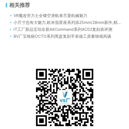
相关推荐
VR魔改劳力士全镂空潜航者尽显机械魅力
小尺寸也有大魅力,欧米茄星座系列添25mm/28mm新作,精致感拉满
IT工厂新品宝珀全新AitCommand系列AC02复刻表评测
BV厂宝格丽OCTO系列黑盘复刻手表做工质量独领风骚