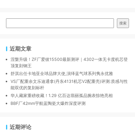
搜索
近期文章
涅槃升级！ZF厂爱彼15500最新测评｜4302一体无卡度机芯登
顶复刻钢王
舒淇出任卡地亚全球品牌大使,演绎蓝气球系列隽永优雅
VS厂配重余文乐迪通拿(丹东4131机芯V2配重壳)评测:质感与性
能双优的复刻标杆
华人藏家重磅收藏！1.29 亿百达翡丽孤品腕表惊艳亮相
BBF厂42mm宇航蓝陶瓷大爆炸深度评测
近期评论