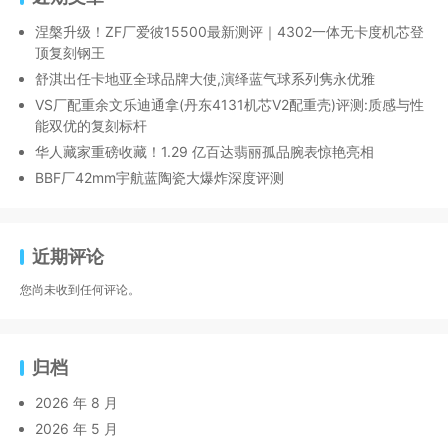
涅槃升级！ZF厂爱彼15500最新测评｜4302一体无卡度机芯登
顶复刻钢王
舒淇出任卡地亚全球品牌大使,演绎蓝气球系列隽永优雅
VS厂配重余文乐迪通拿(丹东4131机芯V2配重壳)评测:质感与性
能双优的复刻标杆
华人藏家重磅收藏！1.29 亿百达翡丽孤品腕表惊艳亮相
BBF厂42mm宇航蓝陶瓷大爆炸深度评测
近期评论
您尚未收到任何评论。
归档
2026 年 8 月
2026 年 5 月