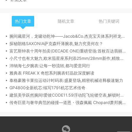
热门文章
随机文章
热门关键词
腕间藏星河，龙啸动乾坤——Jacob&Co.杰克宝天体系列祥龙款艺术腕表解析
探秘朗格SAXONIA萨克森纤薄腕表,魅力究竟何在？
富艺斯钟表十周年拍卖(DECADE ONE)重磅登场:首枚百达翡丽1518精钢腕表领衔呈献
小尺寸也有大魅力,欧米茄星座系列添25mm/28mm新作,精致感拉满
沛纳海七夕腕表:让每一秒流转,都与爱意同行
雅典表 FREAK X 奇想系列腕表钌晶款深度解读​
泰格豪雅卡莱拉运动计时码表:盛夏登场,精密机械诠释极速魅力
GP4800全新机芯:续写1791机芯艺术传奇
建筑美学跃然腕间!爱彼CODE11.59浮动陀飞轮镂空表,解锁时间律动新形态
传奇巨星与奢华典范的碰撞—道恩・强森佩戴 Chopard萧邦腕表珠宝亮相威尼斯电影节