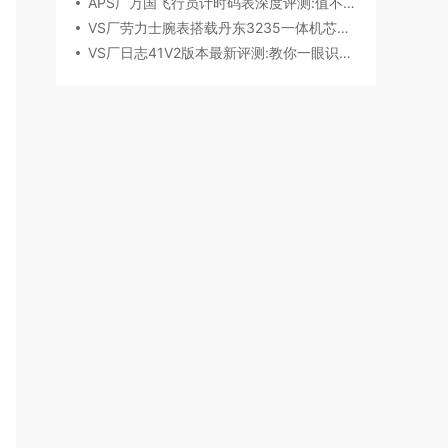
APS厂万国飞行员计时码表深度评测:值不值得入手？
VS厂劳力士腕表搭载丹东3235一体机芯深度评测
VS厂日志41V2版本最新评测:教你一眼识破假VS