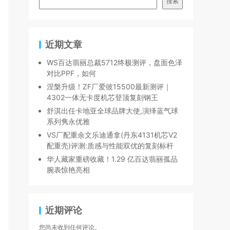
搜索
近期文章
WS百达翡丽总裁5712终极测评，盘面色泽
对比PPF，如何
涅槃升级！ZF厂爱彼15500最新测评｜
4302一体无卡度机芯登顶复刻钢王
舒淇出任卡地亚全球品牌大使,演绎蓝气球
系列隽永优雅
VS厂配重余文乐迪通拿(丹东4131机芯V2
配重壳)评测:质感与性能双优的复刻标杆
华人藏家重磅收藏！1.29 亿百达翡丽孤品
腕表惊艳亮相
近期评论
您尚未收到任何评论。