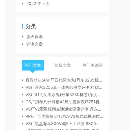
2022 年 5 月
分类
腕表资讯
评测文章
热门文章
随机文章
热门关键词
真假对决:ARF厂四代绿水鬼(丹东3235机芯)深度评测
VS厂丹东3255真一体机心深度评测:打破市场乱象,重塑复刻机芯新标杆​
VS厂41无历黑水鬼(丹东3230机芯)深度评测:性能与破绽全解析
GS厂浪琴八针月相42尺寸复刻表(7751机芯)细节全析
VS厂V2配重版间金迪通拿深度评测:丹东4131机芯加持下的165克精密之作​
PPF厂百达翡丽5712/1A-V3版鹦鹉螺深度评测:细节升级直击正品
VS厂黑盘海马300V4版上手评测:8800一体机芯加持,复刻天花板实至名归?