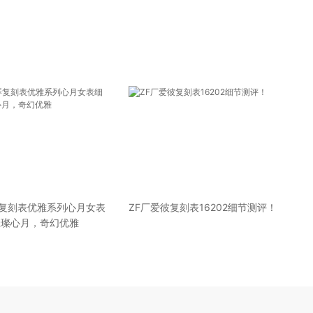
琴复刻表优雅系列心月女表
ZF厂爱彼复刻表16202细节测评！
璀璨心月，奇幻优雅