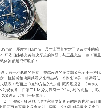
39mm；厚度为11.9mm！尺寸上面其实对于复杂功能的腕
ZF厂依旧能够完美解决厚度的问题，与正品完全一致！而且
戴体验都是很舒服的！
表盘，有一种低调的感觉，整体表盘的感觉却又完全不一样除
盘，机械感和功用感看起来很高档！整体来说是一款远看低
式腕表！盘面上10点钟方位的动力贮藏闪现设备，3点钟方
区闪现设备，在第二时区旁另设有一个24小时闪现盘，用以
区选择设定，功用一应俱全。
，ZF厂积家大师经典地理学家款复刻腕表的厚度也能做到和
表壳周围面表冠用来调度时刻，周围一个细孔则是用来调度日