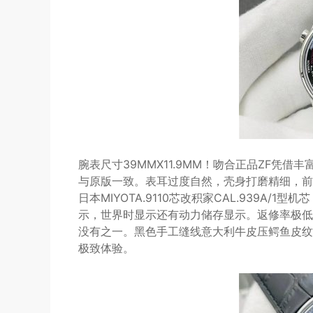
️腕表尺寸39MMX11.9MM！吻合正品ZF
与原版一致。表耳过度自然，壳身打磨精细，前
日本MIYOTA.9110芯改积家CAL.939A
示，世界时显示还有动力储存显示。返修率极低
没有之一。️黑色手工缝线意大利牛皮压鳄鱼皮
极致体验。