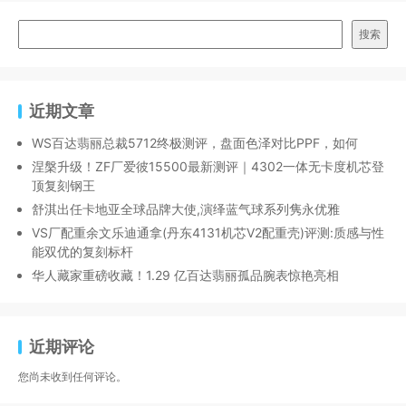
搜索
近期文章
WS百达翡丽总裁5712终极测评，盘面色泽对比PPF，如何
涅槃升级！ZF厂爱彼15500最新测评｜4302一体无卡度机芯登
顶复刻钢王
舒淇出任卡地亚全球品牌大使,演绎蓝气球系列隽永优雅
VS厂配重余文乐迪通拿(丹东4131机芯V2配重壳)评测:质感与性
能双优的复刻标杆
华人藏家重磅收藏！1.29 亿百达翡丽孤品腕表惊艳亮相
近期评论
您尚未收到任何评论。