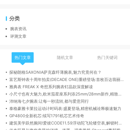
分类
腕表资讯
评测文章
热门文章
随机文章
热门关键词
探秘朗格SAXONIA萨克森纤薄腕表,魅力究竟何在？
富艺斯钟表十周年拍卖(DECADE ONE)重磅登场:首枚百达翡丽1518精钢腕表领衔呈献
雅典表 FREAK X 奇想系列腕表钌晶款深度解读​
小尺寸也有大魅力,欧米茄星座系列添25mm/28mm新作,精致感拉满
沛纳海七夕腕表:让每一秒流转,都与爱意同行
泰格豪雅卡莱拉运动计时码表:盛夏登场,精密机械诠释极速魅力
GP4800全新机芯:续写1791机芯艺术传奇
建筑美学跃然腕间!爱彼CODE11.59浮动陀飞轮镂空表,解锁时间律动新形态