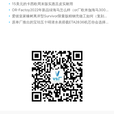
15美元的卡西欧周末版实惠且皮实耐用
OR-Factoy2022年新品绿海马怎么样（or厂欧米伽海马300系列绿面做工质量如何）
爱彼皇家橡树离岸型Survivor限量版精钢壳做工如何（复刻表爱彼“战争幸存者”或“大闸蟹”钢壳款同样可以解毒）
原单厂推出的宝珀五十噚潜水表搭载ETA2836机芯你会选择吗！