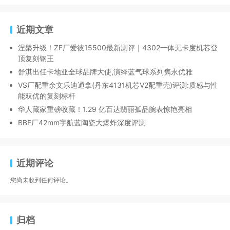
近期文章
涅槃升级！ZF厂爱彼15500最新测评｜4302一体无卡度机芯登
顶复刻钢王
舒淇出任卡地亚全球品牌大使,演绎蓝气球系列隽永优雅
VS厂配重余文乐迪通拿(丹东4131机芯V2配重壳)评测:质感与性
能双优的复刻标杆
华人藏家重磅收藏！1.29 亿百达翡丽孤品腕表惊艳亮相
BBF厂42mm宇航蓝陶瓷大爆炸深度评测
近期评论
您尚未收到任何评论。
归档