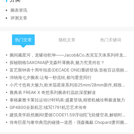
腕表资讯
评测文章
热门文章
随机文章
热门关键词
腕间藏星河，龙啸动乾坤——Jacob&Co.杰克宝天体系列祥龙款艺术腕表解析
探秘朗格SAXONIA萨克森纤薄腕表,魅力究竟何在？
富艺斯钟表十周年拍卖(DECADE ONE)重磅登场:首枚百达翡丽1518精钢腕表领衔呈献
沛纳海七夕腕表:让每一秒流转,都与爱意同行
小尺寸也有大魅力,欧米茄星座系列添25mm/28mm新作,精致感拉满
雅典表 FREAK X 奇想系列腕表钌晶款深度解读​
泰格豪雅卡莱拉运动计时码表:盛夏登场,精密机械诠释极速魅力
GP4800全新机芯:续写1791机芯艺术传奇
建筑美学跃然腕间!爱彼CODE11.59浮动陀飞轮镂空表,解锁时间律动新形态
传奇巨星与奢华典范的碰撞—道恩・强森佩戴 Chopard萧邦腕表珠宝亮相威尼斯电影节