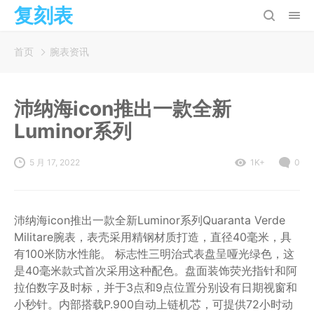
复刻表
首页
腕表资讯
沛纳海icon推出一款全新
Luminor系列
5 月 17, 2022
1K+
0
沛纳海icon推出一款全新Luminor系列Quaranta Verde
Militare腕表，表壳采用精钢材质打造，直径40毫米，具
有100米防水性能。 标志性三明治式表盘呈哑光绿色，这
是40毫米款式首次采用这种配色。盘面装饰荧光指针和阿
拉伯数字及时标，并于3点和9点位置分别设有日期视窗和
小秒针。内部搭载P.900自动上链机芯，可提供72小时动