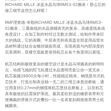
RICHARD MILLE 冰蓝水晶马球RM53-02腕表！那么它的
做工细节这些怎么样呢！
RMF理查德-米勒RICHARD MILLE 冰蓝水晶马球RM53-
02腕表，三重曲线的水晶酒桶表壳的复杂、高难度线条或
角度设计，在加工制作时经过无数次测试，给制作带来巨
大的挑战，它的表圈、中层表壳和表底盖全部是用晶莹水
晶材料通过钛合金螺丝镶嵌而成，实现表面与内部深度的
完美调和，双镂空底板更使得机芯从各个角度得以展现。
机芯结构和极致复杂的镂空设计是水晶马球腕表的鲜明特
点，动感飞驰的陀飞轮通过水晶透明壳套让你一览无余；
机芯振频28800次每小时，性能稳定精准。钢缆悬吊式机
芯技术，打造出制表业独一无二的三维立体悬挂桥板，通
过用直径0.27mm的钢缆将机芯悬挂在桥板上，以至机芯
具有极致的抗震保护系统。极其柔软舒适的橡胶表带和方
便佩戴的弹簧片式折叠扣一比一名表复刻精致推荐男士机
械腕表。