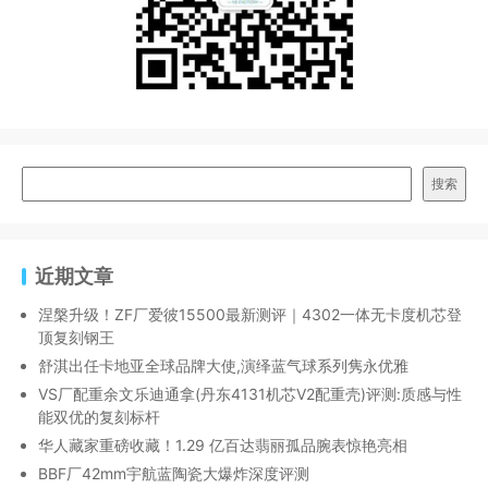
搜索
近期文章
涅槃升级！ZF厂爱彼15500最新测评｜4302一体无卡度机芯登
顶复刻钢王
舒淇出任卡地亚全球品牌大使,演绎蓝气球系列隽永优雅
VS厂配重余文乐迪通拿(丹东4131机芯V2配重壳)评测:质感与性
能双优的复刻标杆
华人藏家重磅收藏！1.29 亿百达翡丽孤品腕表惊艳亮相
BBF厂42mm宇航蓝陶瓷大爆炸深度评测