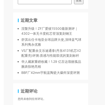
搜索
近期文章
涅槃升级！ZF厂爱彼15500最新测评｜
4302一体无卡度机芯登顶复刻钢王
舒淇出任卡地亚全球品牌大使,演绎蓝气球
系列隽永优雅
VS厂配重余文乐迪通拿(丹东4131机芯V2
配重壳)评测:质感与性能双优的复刻标杆
华人藏家重磅收藏！1.29 亿百达翡丽孤品
腕表惊艳亮相
BBF厂42mm宇航蓝陶瓷大爆炸深度评测
近期评论
您尚未收到任何评论。