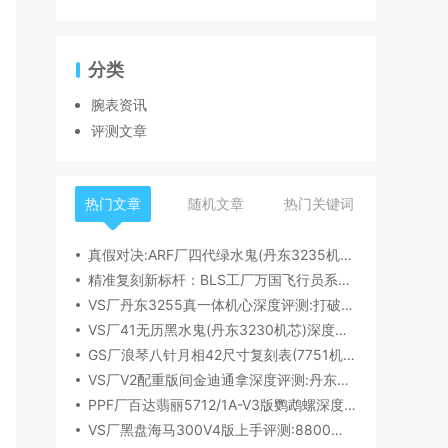
分类
腕表资讯
评测文章
热门文章
随机文章
热门关键词
真假对决:ARF厂四代绿水鬼(丹东3235机芯)深度评测
精准复刻新标杆：BLS工厂万国飞行员系列41mm新品首发解析
VS厂丹东3255真一体机心深度评测:打破市场乱象,重塑复刻机芯新标杆​
VS厂41无历黑水鬼(丹东3230机芯)深度评测:性能与破绽全解析
GS厂浪琴八针月相42尺寸复刻表(7751机芯)细节全析
VS厂V2配重版间金迪通拿深度评测:丹东4131机芯加持下的165克精密之作​
PPF厂百达翡丽5712/1A-V3版鹦鹉螺深度评测:细节升级直击正品
VS厂黑盘海马300V4版上手评测:8800一体机芯加持,复刻天花板实至名归?