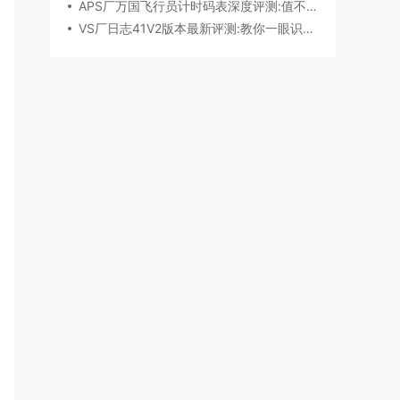
APS厂万国飞行员计时码表深度评测:值不值得入手？
VS厂日志41V2版本最新评测:教你一眼识破假VS